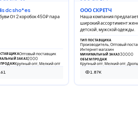
is dc sho*es
ООО СКРЕТЧ
буви От 2 коробок 450₽ пара
Наша компания предлагае
широкий ассортимент жен
детской, мужской одежды.
ТИП ПОСТАВЩИКА
Производитель, Оптовый поста
Интернет магазин
Оптовый поставщик
ОСТАВЩИКА
30000
МИНИМАЛЬНЫЙ ЗАКАЗ
2000
АЛЬНЫЙ ЗАКАЗ
ОБЪЕМ ПРОДАЖ
Крупный опт, Мелкий опт
Крупный опт, Мелкий опт, Дро
 ПРОДАЖ
161
1.87K
 просмотр
1 870 просмотров