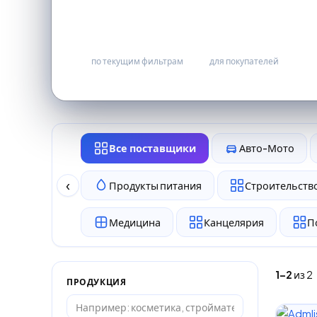
2
бесплатно
по текущим фильтрам
для покупателей
Все поставщики
Авто-Мото
‹
Продукты питания
Строительство
Медицина
Канцелярия
П
1–2
из 2
ПРОДУКЦИЯ