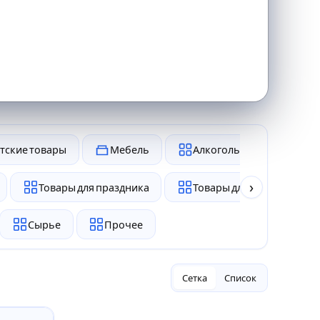
тские товары
Мебель
Алкоголь и табак
›
Товары для праздника
Товары для животных
Сырье
Прочее
Сетка
Список