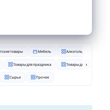
тские товары
Мебель
Алкоголь и табак
›
Товары для праздника
Товары для животных
Сырье
Прочее