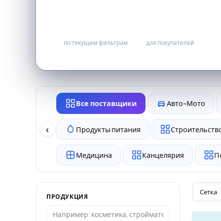
0
бесплатно
по текущим фильтрам
для покупателей
Все поставщики
Авто-Мото
‹
Продукты питания
Строительство
Медицина
Канцелярия
П
Сетка
ПРОДУКЦИЯ