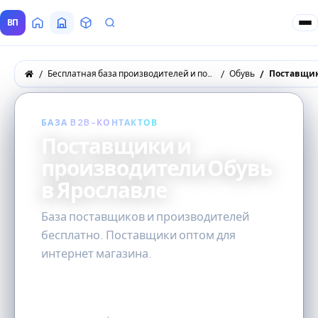
ВП
Главная
Все Поставщики
Товары
Запросы покупателей
Бесплатная база производителей и поставщиков товаров оптом
Обувь
Поставщик
БАЗА B2B-КОНТАКТОВ
Поставщики и
производители Обувь
в Ярославле
База поставщиков и производителей
бесплатно. Поставщики оптом для
интернет магазина.
0