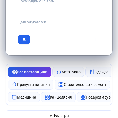
по текущим фильтрам
бесплатно
для покупателей
1
Все поставщики
Авто-Мото
Одежда
Продукты питания
Строительство и ремонт
Медицина
Канцелярия
Подарки и сувен
Фильтры