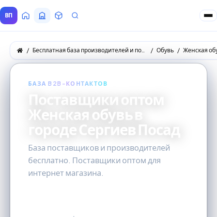
ВП
Главная
Все Поставщики
Товары
Запросы покупателей
Бесплатная база производителей и поставщиков товаров оптом
Обувь
Женская об
БАЗА B2B-КОНТАКТОВ
Поставщики оптом
Женская обувь в
городе Сергиев Посад
База поставщиков и производителей
бесплатно. Поставщики оптом для
интернет магазина.
0