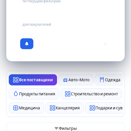
по текущим фильтрам
бесплатно
для покупателей
0
Все поставщики
Авто-Мото
Одежда
Продукты питания
Строительство и ремонт
Медицина
Канцелярия
Подарки и сувен
Фильтры