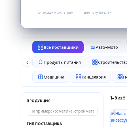
8
бесплатно
по текущим фильтрам
для покупателей
Все поставщики
Авто-Мото
‹
Продукты питания
Строительство
Медицина
Канцелярия
П
1–8
из 8
ПРОДУКЦИЯ
ТИП ПОСТАВЩИКА