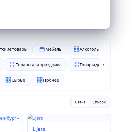
тские товары
Мебель
Алкоголь и табак
›
Товары для праздника
Товары для животных
Сырье
Прочее
Сетка
Список
LIjers