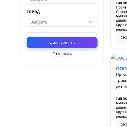
ТИП П
косме
Произ
Оптов
ГОРОД
МИНИМ
ОБЪЕМ
Выбрать
Крупны
реали
11 
Фильтровать
Отменить
ООО 
Прои
трико
детям
ТИП П
МИНИМ
ОБЪЕМ
Крупны
реали
1
1 9