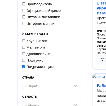
Blas
Производитель
укра
Официальный дилер
из м
Оптовый поставщик
Произ
Екате
Интернет магазин
ТИП П
ОБЪЕМ ПРОДАЖ
Произ
Оптов
Крупный опт
МИНИМ
ОБЪЕМ
Мелкий опт
Крупны
Пошту
Дропшиппинг
Поштучно
49 
Под реализацию
СТРАНА
РаВ
Выбрать
Мы за
поши
ОБЛАСТЬ
издел
Выбрать
элект