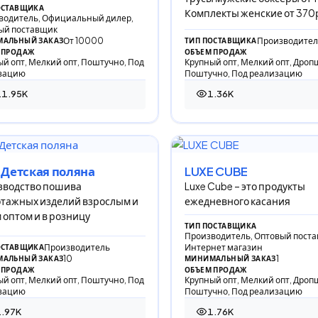
ОСТАВЩИКА
тику и множест
Комплекты женские от 370
водитель, Официальный дилер,
ый поставщик
От 10000
Производител
АЛЬНЫЙ ЗАКАЗ
ТИП ПОСТАВЩИКА
 ПРОДАЖ
ОБЪЕМ ПРОДАЖ
й опт, Мелкий опт, Поштучно, Под
Крупный опт, Мелкий опт, Дроп
зацию
Поштучно, Под реализацию
11.95K
1.36K
946 просмотров
1 357 просмотров
Детская поляна
LUXE CUBE
зводство пошива
Luxe Cube – это продукты
тажных изделий взрослым и
ежедневного касания
 оптом и в розницу
ТИП ПОСТАВЩИКА
Производитель, Оптовый поста
Производитель
Интернет магазин
ОСТАВЩИКА
10
1
АЛЬНЫЙ ЗАКАЗ
МИНИМАЛЬНЫЙ ЗАКАЗ
 ПРОДАЖ
ОБЪЕМ ПРОДАЖ
й опт, Мелкий опт, Поштучно, Под
Крупный опт, Мелкий опт, Дроп
зацию
Поштучно, Под реализацию
.97K
1.76K
71 просмотр
1 759 просмотров