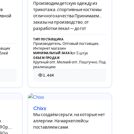
Производим детскую одежду из
тв
трикотажа, спортивные костюмы
ивной
отличного качества Принимаем
заказы на производство, от
разработки лекал — до гот
ТИП ПОСТАВЩИКА
Производитель, Оптовый поставщик,
авщик
Интернет магазин
ублей
от 5 штук
МИНИМАЛЬНЫЙ ЗАКАЗ
ОБЪЕМ ПРОДАЖ
Крупный опт, Мелкий опт, Поштучно, Под
реализацию
1.46K
1 458 просмотров
Chixx
Мы создаём серьги, на которые нет
.
аллергии. На маркеплейсы
290р,
поставляем сами.
190р