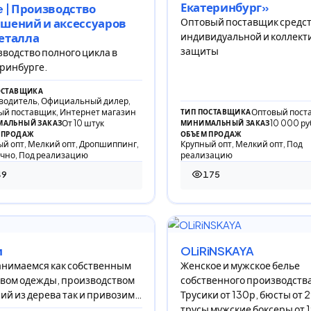
Екатеринбург»
e | Производство
Оптовый поставщик средс
шений и аксессуаров
индивидуальной и коллект
еталла
защиты
водство полного цикла в
ринбурге.
ОСТАВЩИКА
водитель, Официальный дилер,
ый поставщик, Интернет магазин
Оптовый пост
ТИП ПОСТАВЩИКА
От 10 штук
10 000 р
АЛЬНЫЙ ЗАКАЗ
МИНИМАЛЬНЫЙ ЗАКАЗ
 ПРОДАЖ
ОБЪЕМ ПРОДАЖ
й опт, Мелкий опт, Дропшиппинг,
Крупный опт, Мелкий опт, Под
чно, Под реализацию
реализацию
49
175
просмотров
175 просмотров
и
OLiRiNSKAYA
нимаемся как собственным
Женское и мужское белье
вом одежды, производством
собственного производства
ий из дерева так и привозим
Трусики от 130р, бюсты от 
ронику, бытовую химию,
трусы мужские боксеры от 