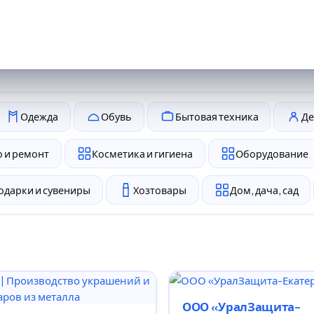
Одежда
Обувь
Бытовая техника
Де
 и ремонт
Косметика и гигиена
Оборудование
одарки и сувениры
Хозтовары
Дом, дача, сад
ООО «УралЗащита-