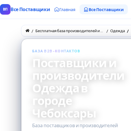
Все Поставщики
Главная
Все Поставщики
ВП
Бесплатная база производителей и поставщиков товаров оптом
Одежда
БАЗА B2B-КОНТАКТОВ
Поставщики и
производители
Одежда в
городе
Чебоксары
База поставщиков и производителей