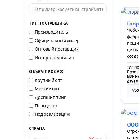
Гло
ТИП ПОСТАВЩИКА
Чебок
Производитель
фабри
Официальный дилер
пошив
Оптовый поставщик
цикла
созда
Интернет магазин
ТИП П
ОБЪЕМ ПРОДАЖ
Произ
МИНИМ
Крупный опт
ОБЪЕМ
Мелкий опт
2
2 6
Дропшиппинг
Поштучно
Под реализацию
ООО
СТРАНА
Огро
качес