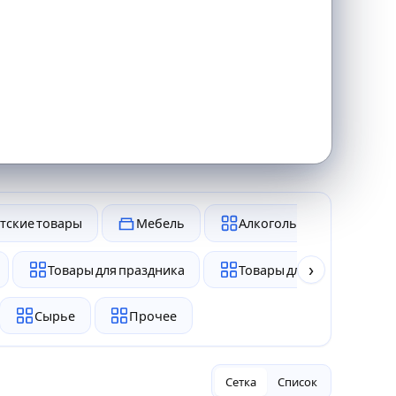
тские товары
Мебель
Алкоголь и табак
›
Товары для праздника
Товары для животных
Сырье
Прочее
Сетка
Список