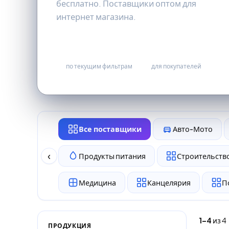
бесплатно. Поставщики оптом для
интернет магазина.
4
бесплатно
по текущим фильтрам
для покупателей
Все поставщики
Авто-Мото
‹
Продукты питания
Строительство
Медицина
Канцелярия
П
1–4
из 4
ПРОДУКЦИЯ