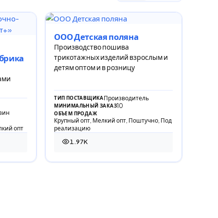
ООО Детская поляна
Производство пошива
трикотажных изделий взрослым и
брика
детям оптом и в розницу
ами
Производитель
ТИП ПОСТАВЩИКА
10
МИНИМАЛЬНЫЙ ЗАКАЗ
зин
ОБЪЕМ ПРОДАЖ
Крупный опт, Мелкий опт, Поштучно, Под
лкий опт
реализацию
1.97K
1 968 просмотров