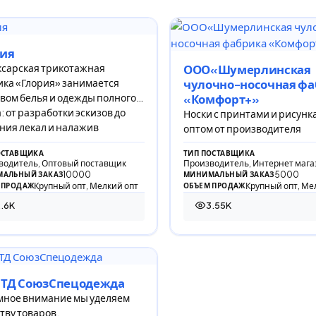
рия
сарская трикотажная
ООО«Шумерлинская
ка «Глория» занимается
чулочно-носочная фа
ом белья и одежды полного
«Комфорт+»
: от разработки эскизов до
Носки с принтами и рисунк
ния лекал и налажив
оптом от производителя
ОСТАВЩИКА
ТИП ПОСТАВЩИКА
водитель, Оптовый поставщик
Производитель, Интернет мага
10000
5000
АЛЬНЫЙ ЗАКАЗ
МИНИМАЛЬНЫЙ ЗАКАЗ
Крупный опт, Мелкий опт
Крупный опт, Ме
 ПРОДАЖ
ОБЪЕМ ПРОДАЖ
.6K
3.55K
00 просмотров
3 547 просмотров
 ТД СоюзСпецодежда
мное внимание мы уделяем
тву товаров.