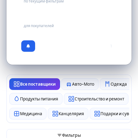
по текущим фильтрам
бесплатно
для покупателей
1
Все поставщики
Авто-Мото
Одежда
Продукты питания
Строительство и ремонт
Медицина
Канцелярия
Подарки и сувен
Фильтры