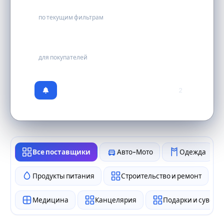
2
по текущим фильтрам
бесплатно
для покупателей
2
Все поставщики
Авто-Мото
Одежда
Продукты питания
Строительство и ремонт
Медицина
Канцелярия
Подарки и сувен