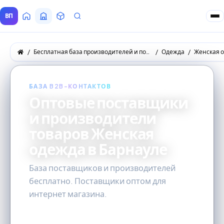
ВП
Главная
Все Поставщики
Товары
Запросы покупателей
Бесплатная база производителей и поставщиков товаров оптом
Одежда
Женская 
БАЗА B2B-КОНТАКТОВ
Оптовые поставщики
и производители
товаров Женская
одежда в Барнауле
База поставщиков и производителей
бесплатно. Поставщики оптом для
интернет магазина.