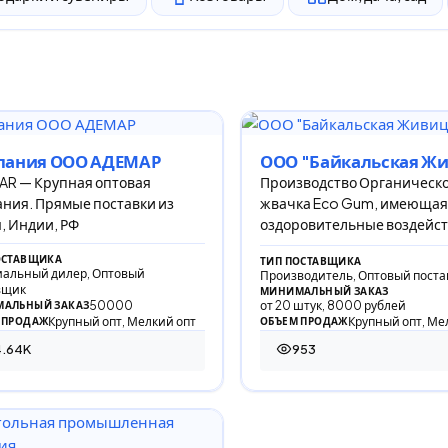
пания ООО АДЕМАР
ООО "Байкальская Ж
AR — Крупная оптовая
Производство Органическ
ния. Прямые поставки из
жвачка Eco Gum, имеющая
, Индии, РФ
оздоровительные воздейст
организм. вацап 8924458
ОСТАВЩИКА
ТИП ПОСТАВЩИКА
Кристина
альный дилер, Оптовый
Производитель, Оптовый пост
вщик
МИНИМАЛЬНЫЙ ЗАКАЗ
50000
от 20 штук, 8000 рублей
АЛЬНЫЙ ЗАКАЗ
Крупный опт, Мелкий опт
Крупный опт, Ме
 ПРОДАЖ
ОБЪЕМ ПРОДАЖ
4.64K
953
44 просмотра
953 просмотра