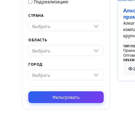
Под реализацию
Алк
СТРАНА
про
Алко
Выбрать
компа
круп
ОБЛАСТЬ
алког
ТИП П
Выбрать
Произ
Оптов
ОБЪЕМ
ГОРОД
1
1 3
Выбрать
Фильтровать