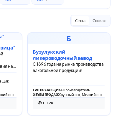
Сетка
Список
Б
ивица"
Бузулукский
ой
ликероводочный завод
C 1896 года на рынке производства
вия на
алкогольной продукции!
6366
авщик
Производитель
ТИП ПОСТАВЩИКА
лкий опт
Крупный опт, Мелкий опт
ОБЪЕМ ПРОДАЖ
1.12K
1 120 просмотров