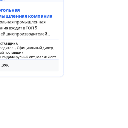
огольная
мышленная компания
гольная промышленная
ния входит в ТОП 5
нейших производителей
оля в России
ОСТАВЩИКА
водитель, Официальный дилер,
ый поставщик
Крупный опт, Мелкий опт
 ПРОДАЖ
.39K
91 просмотр