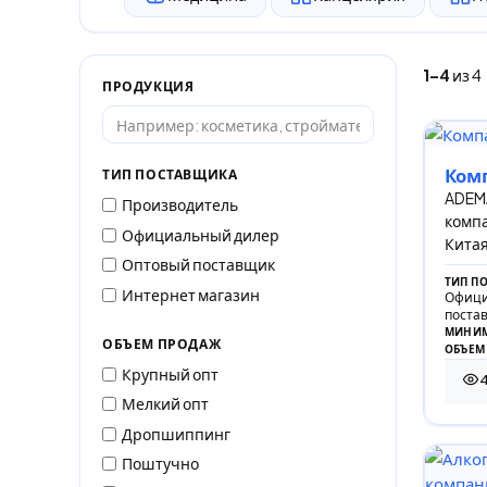
1–4
из 4
ПРОДУКЦИЯ
Ком
ТИП ПОСТАВЩИКА
ADEM
Производитель
компа
Официальный дилер
Китая
Оптовый поставщик
ТИП П
Интернет магазин
Офици
поста
МИНИМ
ОБЪЕМ ПРОДАЖ
ОБЪЕМ
Крупный опт
4 6
Мелкий опт
Дропшиппинг
Поштучно