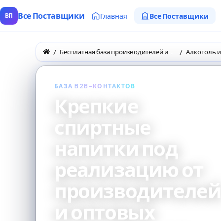
Все Поставщики
Главная
Все Поставщики
ВП
Бесплатная база производителей и поставщиков товаров оптом
Алкоголь и
БАЗА B2B-КОНТАКТОВ
Крепкие
спиртные
напитки под
реализацию от
производителе
и оптовых