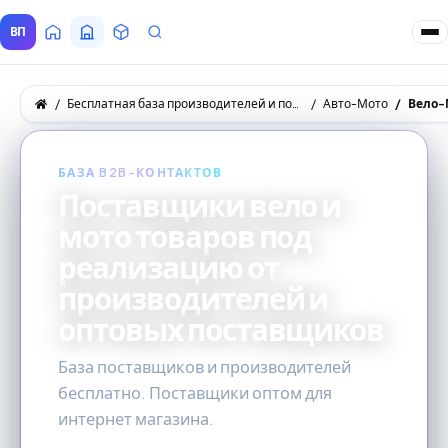
ВП
Главная
Все Поставщики
Товары
Запросы покупателей
Бесплатная база производителей и поставщиков товаров оптом
Авто-Мото
Вело-
БАЗА B2B-КОНТАКТОВ
Поставщики вело и
мото товаров под
реализацию от
производителей и
оптовых поставщиков
База поставщиков и производителей
бесплатно. Поставщики оптом для
интернет магазина.