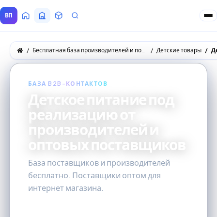
ВП
Главная
Все Поставщики
Товары
Запросы покупателей
Бесплатная база производителей и поставщиков товаров оптом
Детские товары
Д
БАЗА B2B-КОНТАКТОВ
Детское питание под
реализацию от
производителей и
оптовых поставщиков
База поставщиков и производителей
бесплатно. Поставщики оптом для
интернет магазина.