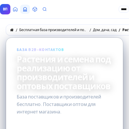
ВП
Главная
Все Поставщики
Товары
Запросы покупателей
Бесплатная база производителей и поставщиков товаров оптом
Дом, дача, сад
Рас
БАЗА B2B-КОНТАКТОВ
Растения и семена под
реализацию от
производителей и
оптовых поставщиков
База поставщиков и производителей
бесплатно. Поставщики оптом для
интернет магазина.