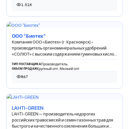
1.51K
1 514 просмотров
ООО "Биотех"
Компания ООО «Биотех» (г. Красноярск) –
производитель органоминеральных удобрений
«СОЛЮТ» с высоким содержанием гуминовых кислот
(60-85%).
Производитель
ТИП ПОСТАВЩИКА
Крупный опт, Мелкий опт
ОБЪЕМ ПРОДАЖ
867
867 просмотров
LAHTI-GREEN
LAHTI-GREEN — производитель недорогих
российских травосмесей и семян газонных трав для
быстрого и качественного озеленения больших и