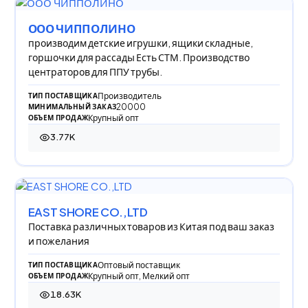
ООО ЧИППОЛИНО
производим детские игрушки, ящики складные,
горшочки для рассады Есть СТМ. Производство
центраторов для ППУ трубы.
Производитель
ТИП ПОСТАВЩИКА
20000
МИНИМАЛЬНЫЙ ЗАКАЗ
Крупный опт
ОБЪЕМ ПРОДАЖ
3.77K
3 773 просмотра
EAST SHORE CO.,LTD
Поставка различных товаров из Китая под ваш заказ
и пожелания
Оптовый поставщик
ТИП ПОСТАВЩИКА
Крупный опт, Мелкий опт
ОБЪЕМ ПРОДАЖ
18.63K
18 626 просмотров