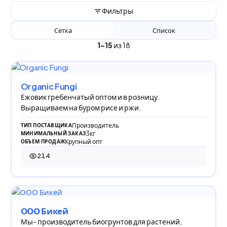
Фильтры
Сетка
Список
1–15
из 18
Organic Fungi
Ежовик гребенчатый оптом и в розницу.
Выращиваем на буром рисе и ржи.
Производитель
ТИП ПОСТАВЩИКА
3кг
МИНИМАЛЬНЫЙ ЗАКАЗ
Крупный опт
ОБЪЕМ ПРОДАЖ
214
214 просмотров
ООО Бикей
Мы- производитель биогрунтов для растений,