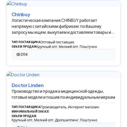
Chinbuy
Логистическая компания CHINBUY работает
напрямую с китайскими фабрикам: по Вашему
запросу мы ищем, выкупаем и доставляем товары из
Китая в Р
Оптовый поставщик
ТИП ПОСТАВЩИКА
Крупный опт, Мелкий опт, Поштучно
ОБЪЕМ ПРОДАЖ
206
206 просмотров
Doctor Linden
Производство и продажа медицинской одежды,
готовые модели и пошив по индивидуальным меркам
Производитель, Интернет магазин
ТИП ПОСТАВЩИКА
1
МИНИМАЛЬНЫЙ ЗАКАЗ
ОБЪЕМ ПРОДАЖ
Крупный опт, Мелкий опт, Дропшиппинг, Поштучно