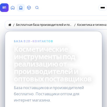
ВП
Главная
Все Поставщики
Товары
Запросы покупателей
Бесплатная база производителей и поставщиков товаров оптом
Косметика и гигиена
БАЗА B2B-КОНТАКТОВ
Косметические
инструменты под
реализацию от
производителей и
оптовых поставщиков
База поставщиков и производителей
бесплатно. Поставщики оптом для
интернет магазина.