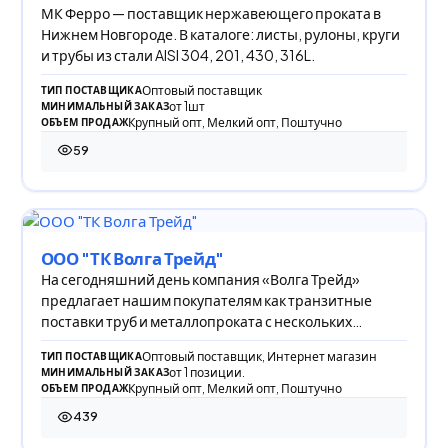
МК Ферро — поставщик нержавеющего проката в
Нижнем Новгороде. В каталоге: листы, рулоны, круги
и трубы из стали AISI 304, 201, 430, 316L.
Оптовый поставщик
ТИП ПОСТАВЩИКА
от 1шт
МИНИМАЛЬНЫЙ ЗАКАЗ
Крупный опт, Мелкий опт, Поштучно
ОБЪЕМ ПРОДАЖ
59
59 просмотров
ООО "ТК Волга Трейд"
На сегодняшний день компания «Волга Трейд»
предлагает нашим покупателям как транзитные
поставки труб и металлопроката с нескольких
заводов-п
Оптовый поставщик, Интернет магазин
ТИП ПОСТАВЩИКА
от 1 позиции.
МИНИМАЛЬНЫЙ ЗАКАЗ
Крупный опт, Мелкий опт, Поштучно
ОБЪЕМ ПРОДАЖ
439
439 просмотров