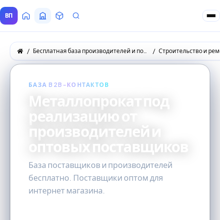
ВП
Главная
Все Поставщики
Товары
Запросы покупателей
Бесплатная база производителей и поставщиков товаров оптом
Строительство и рем
БАЗА B2B-КОНТАКТОВ
Металлопрокат под
реализацию от
производителей и
оптовых поставщиков
База поставщиков и производителей
бесплатно. Поставщики оптом для
интернет магазина.