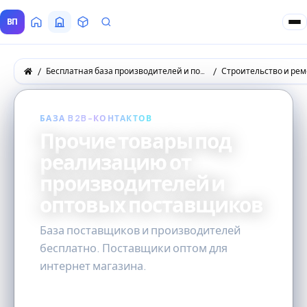
ВП
Главная
Все Поставщики
Товары
Запросы покупателей
Бесплатная база производителей и поставщиков товаров оптом
Строительство и рем
БАЗА B2B-КОНТАКТОВ
Прочие товары под
реализацию от
производителей и
оптовых поставщиков
База поставщиков и производителей
бесплатно. Поставщики оптом для
интернет магазина.