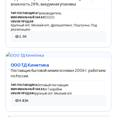
влажность 28%, вакуумная упаковка
Производитель
ТИП ПОСТАВЩИКА
10000
МИНИМАЛЬНЫЙ ЗАКАЗ
ОБЪЕМ ПРОДАЖ
Крупный опт, Мелкий опт, Дропшиппинг, Поштучно, Под
реализацию
1.5K
1 502 просмотра
ООО ТД Кинетика
Поставщик бытовой химии основан 2006 г. работаем
по России
Оптовый поставщик
ТИП ПОСТАВЩИКА
от 1 коробки
МИНИМАЛЬНЫЙ ЗАКАЗ
Крупный опт, Мелкий опт
ОБЪЕМ ПРОДАЖ
9.83K
9 825 просмотров