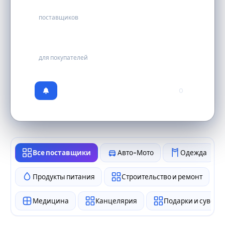
137
поставщиков
бесплатно
для покупателей
0
Все поставщики
Авто-Мото
Одежда
Продукты питания
Строительство и ремонт
Медицина
Канцелярия
Подарки и сувен