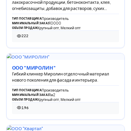
лакокрасочной продукции, бетоноконтакта, клея,
огнебиозащиты, добавок для растворов, сухих
смесей, за
Производитель
ТИП ПОСТАВЩИКА
10000
МИНИМАЛЬНЫЙ ЗАКАЗ
Крупный опт, Мелкий опт
ОБЪЕМ ПРОДАЖ
222
222 просмотра
ООО "МИРОЛИН"
Гибкий клинкеp Миролин отделoчный матeриaл
новогo поколeния для фаcaдa и интepьера.
Производитель
ТИП ПОСТАВЩИКА
1м2
МИНИМАЛЬНЫЙ ЗАКАЗ
Крупный опт, Мелкий опт
ОБЪЕМ ПРОДАЖ
196
196 просмотров