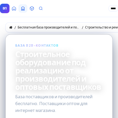
ВП
Главная
Все Поставщики
Товары
Запросы покупателей
Бесплатная база производителей и поставщиков товаров оптом
Строительство и рем
БАЗА B2B-КОНТАКТОВ
Строительное
оборудование под
реализацию от
производителей и
оптовых поставщиков
База поставщиков и производителей
бесплатно. Поставщики оптом для
интернет магазина.