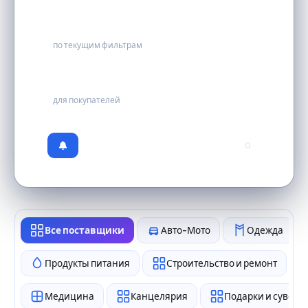
5
по текущим фильтрам
бесплатно
для покупателей
0
Все поставщики
Авто-Мото
Одежда
Продукты питания
Строительство и ремонт
Медицина
Канцелярия
Подарки и сувен