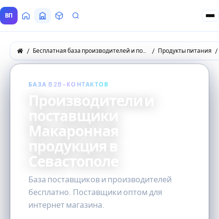
ВП
Главная
Все Поставщики
Товары
Запросы покупателей
Бесплатная база производителей и поставщиков товаров оптом
Продукты питания
БАЗА B2B-КОНТАКТОВ
Производители и
поставщики
Макаронная
продукция в
Севастополе
База поставщиков и производителей
бесплатно. Поставщики оптом для
интернет магазина.