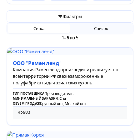
Фильтры
Сетка
Список
1–5
из 5
ООО "Рамен ленд"
Компания Рамен ленд производит и реализует по
всей территории РФ свежезамороженные
полуфабрикаты для азиатских кухонь.
Производитель
ТИП ПОСТАВЩИКА
1000 кг
МИНИМАЛЬНЫЙ ЗАКАЗ
Крупный опт, Мелкий опт
ОБЪЕМ ПРОДАЖ
583
583 просмотра