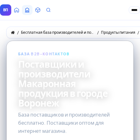
ВП
Главная
Все Поставщики
Товары
Запросы покупателей
Бесплатная база производителей и поставщиков товаров оптом
Продукты питания
БАЗА B2B-КОНТАКТОВ
Поставщики и
производители
Макаронная
продукция в городе
Воронеж
База поставщиков и производителей
бесплатно. Поставщики оптом для
интернет магазина.