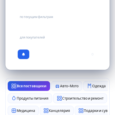
0
по текущим фильтрам
бесплатно
для покупателей
0
Все поставщики
Авто-Мото
Одежда
Продукты питания
Строительство и ремонт
Медицина
Канцелярия
Подарки и сувен