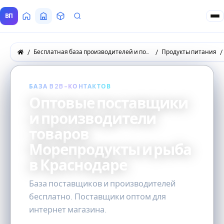
ВП
Главная
Все Поставщики
Товары
Запросы покупателей
Бесплатная база производителей и поставщиков товаров оптом
Продукты питания
БАЗА B2B-КОНТАКТОВ
Оптовые поставщики
и производители
товаров
Морепродукты и рыба
в Краснодаре
База поставщиков и производителей
бесплатно. Поставщики оптом для
интернет магазина.