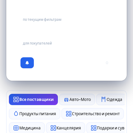
0
по текущим фильтрам
бесплатно
для покупателей
0
Все поставщики
Авто-Мото
Одежда
Продукты питания
Строительство и ремонт
Медицина
Канцелярия
Подарки и сувен