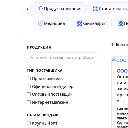
‹
Продукты питания
Строительство
Медицина
Канцелярия
П
1–15
из 
ПРОДУКЦИЯ
ООО
ТИП ПОСТАВЩИКА
Опто
Производитель
пита
Официальный дилер
заним
Оптовый поставщик
в рес
и т.д.
Интернет магазин
ТИП П
МИНИМ
ОБЪЕМ ПРОДАЖ
ОБЪЕМ
Крупны
Крупный опт
реали