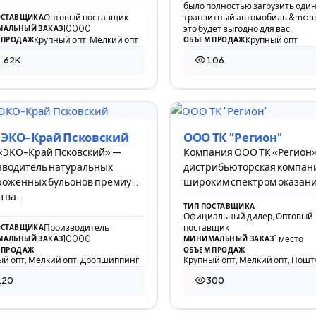
было полностью загрузить оди
Оптовый поставщик
транзитный автомобиль &mdas
ОСТАВЩИКА
10000
это будет выгодно для вас.
АЛЬНЫЙ ЗАКАЗ
Крупный опт, Мелкий опт
Крупный опт
 ПРОДАЖ
ОБЪЕМ ПРОДАЖ
.62K
106
23 просмотра
106 просмотров
 ЭКО-Край Псковский
ООО ТК "Регион"
«ЭКО-Край Псковский» —
Компания ООО ТК «Регион
зводитель натуральных
дистрибьюторская компани
роженных бульонов премиум-
широким спектром оказан
тва.
логистических услуг по по
ТИП ПОСТАВЩИКА
циклу.
Официальный дилер, Оптовый
Производитель
поставщик
ОСТАВЩИКА
10000
1 место
АЛЬНЫЙ ЗАКАЗ
МИНИМАЛЬНЫЙ ЗАКАЗ
 ПРОДАЖ
ОБЪЕМ ПРОДАЖ
й опт, Мелкий опт, Дропшиппинг
Крупный опт, Мелкий опт, Пошт
120
300
 просмотров
300 просмотров