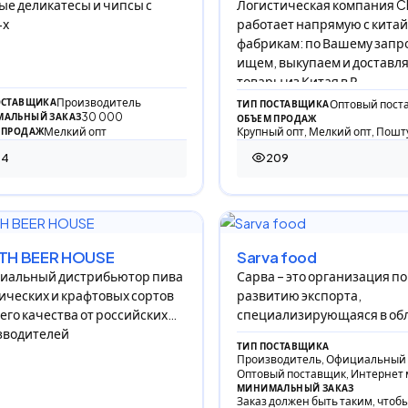
е деликатесы и чипсы с
Логистическая компания 
-х
работает напрямую с кита
фабрикам: по Вашему запр
ищем, выкупаем и доставл
товары из Китая в Р
Производитель
ОСТАВЩИКА
Оптовый пост
ТИП ПОСТАВЩИКА
30 000
АЛЬНЫЙ ЗАКАЗ
ОБЪЕМ ПРОДАЖ
Мелкий опт
Крупный опт, Мелкий опт, Пошт
 ПРОДАЖ
74
209
просмотра
209 просмотров
TH BEER HOUSE
Sarva food
иальный дистрибьютор пива
Сарва – это организация по
ических и крафтовых сортов
развитию экспорта,
го качества от российских
специализирующаяся в об
зводителей
орехов, сухофруктов и шаф
ТИП ПОСТАВЩИКА
основанная в 1997 году.
Производитель, Официальный 
Оптовый поставщик, Интернет 
МИНИМАЛЬНЫЙ ЗАКАЗ
Заказ должен быть таким, чтоб