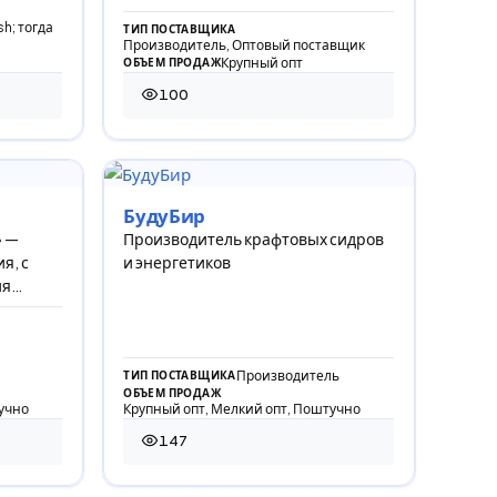
н
h; тогда
ТИП ПОСТАВЩИКА
Производитель, Оптовый поставщик
Крупный опт
ОБЪЕМ ПРОДАЖ
100
100 просмотров
БудуБир
» —
Производитель крафтовых сидров
я, с
и энергетиков
ия
лному
Производитель
ТИП ПОСТАВЩИКА
ОБЪЕМ ПРОДАЖ
учно
Крупный опт, Мелкий опт, Поштучно
147
147 просмотров