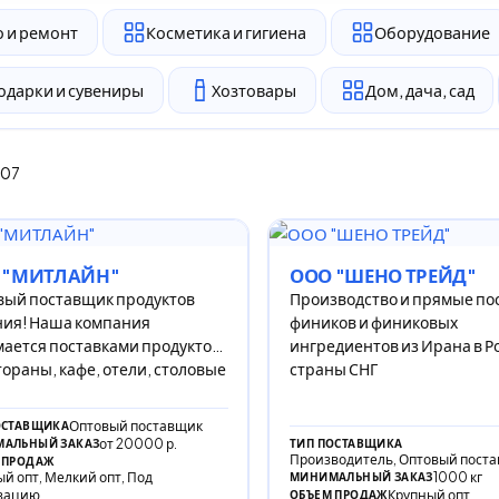
 и ремонт
Косметика и гигиена
Оборудование
одарки и сувениры
Хозтовары
Дом, дача, сад
507
 "МИТЛАЙН"
ООО "ШЕНО ТРЕЙД"
вый поставщик продуктов
Производство и прямые по
ния! Наша компания
фиников и финиковых
ается поставками продуктов
ингредиентов из Ирана в Р
тораны, кафе, отели, столовые
страны СНГ
Оптовый поставщик
ОСТАВЩИКА
от 20000 р.
АЛЬНЫЙ ЗАКАЗ
ТИП ПОСТАВЩИКА
Производитель, Оптовый пост
 ПРОДАЖ
й опт, Мелкий опт, Под
1000 кг
МИНИМАЛЬНЫЙ ЗАКАЗ
зацию
Крупный опт
ОБЪЕМ ПРОДАЖ