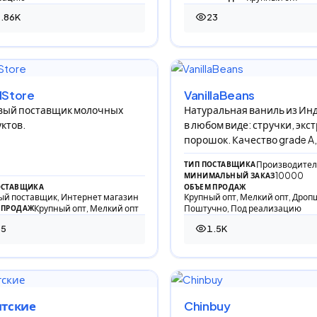
.86K
23
59 просмотров
23 просмотра
Store
VanillaBeans
вый поставщик молочных
Натуральная ваниль из Ин
ктов.
в любом виде: стручки, экст
порошок. Качество grade A,
влажность 28%, вакуумная
Производител
ТИП ПОСТАВЩИКА
упаковка
10000
МИНИМАЛЬНЫЙ ЗАКАЗ
ОСТАВЩИКА
ОБЪЕМ ПРОДАЖ
ый поставщик, Интернет магазин
Крупный опт, Мелкий опт, Дроп
Крупный опт, Мелкий опт
Поштучно, Под реализацию
 ПРОДАЖ
65
1.5K
просмотров
1 500 просмотров
итские
Chinbuy