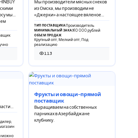
CHINBUY
Мы производители мясных снеков
йскими
из Омска, мы производим не
осу мы
«Джерки» а настоящее вяленое
яем
мясо без искусственных
Производитель
ТИП ПОСТАВЩИКА
консервантов, мы используем то
10 000 рублей
МИНИМАЛЬНЫЙ ЗАКАЗ
авщик
ОБЪЕМ ПРОДАЖ
Крупный опт, Мелкий опт, Под
учно
реализацию
113
113 просмотров
Фрукты и овощи-прямой
поставщик
ласти
Выращиваем на собственных
рана,
парниках в Азербайджане
клубнику.
дилер,
магазин
ы можно