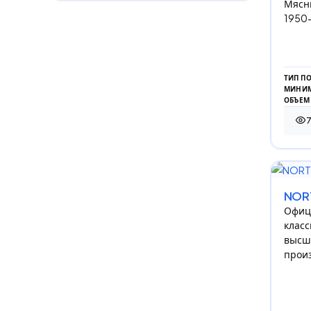
Мясны
1950
ТИП П
МИНИМ
ОБЪЕМ
74 
NOR
Офиц
класс
высше
прои