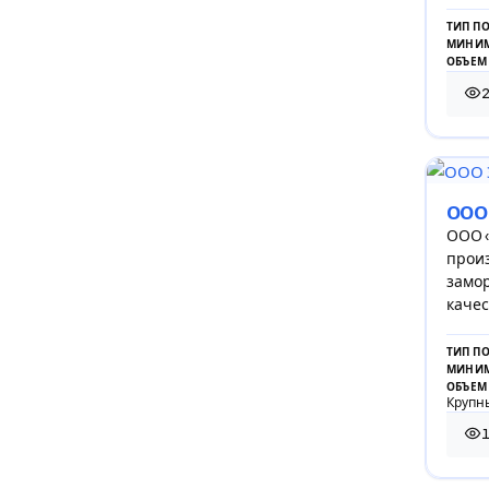
ТИП П
МИНИМ
ОБЪЕМ
2
2 6
ООО
ООО 
прои
замо
качес
ТИП П
МИНИМ
ОБЪЕМ
Крупны
120