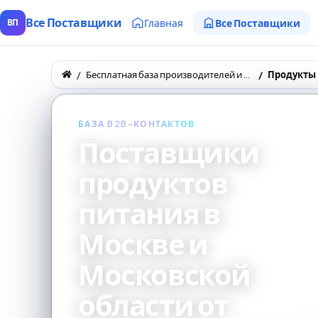
Все Поставщики
Главная
Все Поставщики
ВП
Бесплатная база производителей и поставщиков товаров оптом
Продукты
БАЗА B2B-КОНТАКТОВ
Поставщики
продуктов
питания в
Москве и
Московской
области от