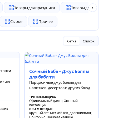
›
Товары для праздника
Товары для животных
Сырье
Прочее
Сетка
Список
ставки
Сочный Боба - Джус Боллы
для бабл ти
оссию и
Порционные джус боллы для
напитков, десертов и других блюд.
ТИП ПОСТАВЩИКА
Официальный дилер, Оптовый
поставщик
авщик
ОБЪЕМ ПРОДАЖ
Крупный опт, Мелкий опт, Дропшиппинг,
Поштучно, Под реализацию