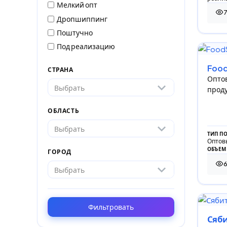
Мелкий опт
7
7 8
Дропшиппинг
Поштучно
Под реализацию
Food
СТРАНА
Опто
Выбрать
проду
ОБЛАСТЬ
Выбрать
ТИП П
Оптов
ОБЪЕМ
ГОРОД
65 
Выбрать
Фильтровать
Сяб