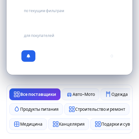
0
по текущим фильтрам
бесплатно
для покупателей
0
Все поставщики
Авто-Мото
Одежда
Продукты питания
Строительство и ремонт
Медицина
Канцелярия
Подарки и сувен