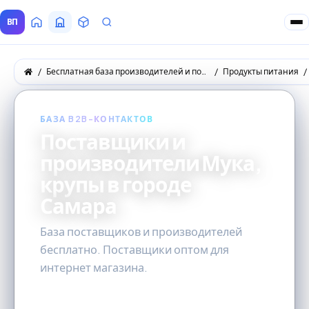
ВП
Главная
Все Поставщики
Товары
Запросы покупателей
Бесплатная база производителей и поставщиков товаров оптом
Продукты питания
БАЗА B2B-КОНТАКТОВ
Поставщики и
производители Мука,
крупы в городе
Самара
База поставщиков и производителей
бесплатно. Поставщики оптом для
интернет магазина.