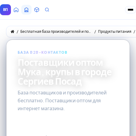
ВП
Главная
Все Поставщики
Товары
Запросы покупателей
Бесплатная база производителей и поставщиков товаров оптом
Продукты питания
БАЗА B2B-КОНТАКТОВ
Поставщики оптом
Мука, крупы в городе
Сергиев Посад
База поставщиков и производителей
бесплатно. Поставщики оптом для
интернет магазина.
0