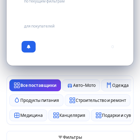
по текущим фильтрам
бесплатно
для покупателей
0
Все поставщики
Авто-Мото
Одежда
Продукты питания
Строительство и ремонт
Медицина
Канцелярия
Подарки и сувен
Фильтры