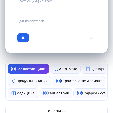
по текущим фильтрам
бесплатно
для покупателей
0
Все поставщики
Авто-Мото
Одежда
Продукты питания
Строительство и ремонт
Медицина
Канцелярия
Подарки и сувен
Фильтры