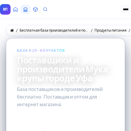
ВП
Главная
Все Поставщики
Товары
Запросы покупателей
Бесплатная база производителей и поставщиков товаров оптом
Продукты питания
БАЗА B2B-КОНТАКТОВ
Поставщики и
производители Мука,
крупы городе Уфа
База поставщиков и производителей
бесплатно. Поставщики оптом для
интернет магазина.
0