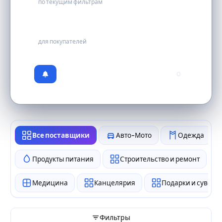
по текущим фильтрам
бесплатно
для покупателей
0
Все поставщики
Авто-Мото
Одежда
Продукты питания
Строительство и ремонт
Медицина
Канцелярия
Подарки и сувен
Фильтры