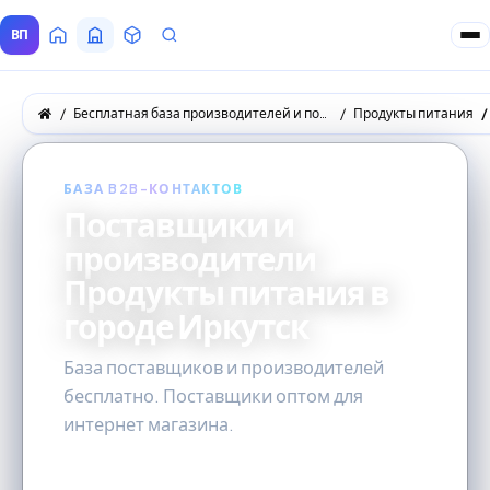
ВП
Главная
Все Поставщики
Товары
Запросы покупателей
Бесплатная база производителей и поставщиков товаров оптом
Продукты питания
БАЗА B2B-КОНТАКТОВ
Поставщики и
производители
Продукты питания в
городе Иркутск
База поставщиков и производителей
бесплатно. Поставщики оптом для
интернет магазина.