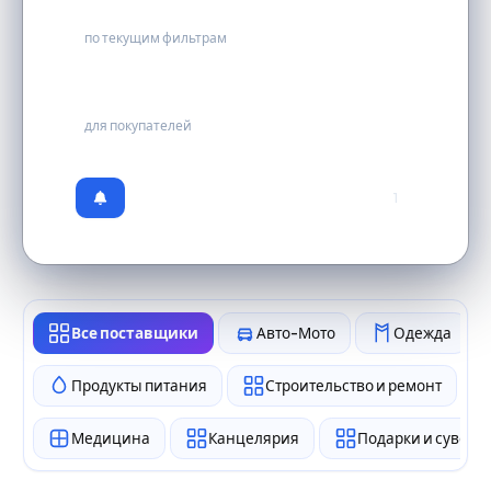
3
по текущим фильтрам
бесплатно
для покупателей
1
Все поставщики
Авто-Мото
Одежда
Продукты питания
Строительство и ремонт
Медицина
Канцелярия
Подарки и сувен