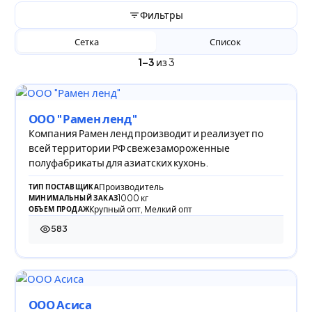
Фильтры
Сетка
Список
1–3
из 3
ООО "Рамен ленд"
Компания Рамен ленд производит и реализует по
всей территории РФ свежезамороженные
полуфабрикаты для азиатских кухонь.
Производитель
ТИП ПОСТАВЩИКА
1000 кг
МИНИМАЛЬНЫЙ ЗАКАЗ
Крупный опт, Мелкий опт
ОБЪЕМ ПРОДАЖ
583
583 просмотра
ООО Асиса