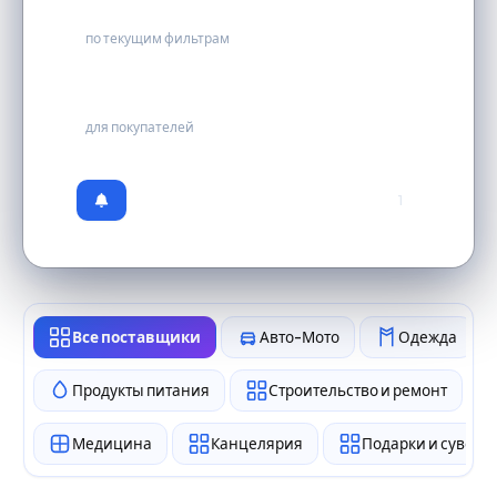
0
по текущим фильтрам
бесплатно
для покупателей
1
Все поставщики
Авто-Мото
Одежда
Продукты питания
Строительство и ремонт
Медицина
Канцелярия
Подарки и сувен