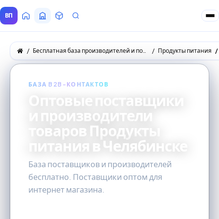
ВП
Главная
Все Поставщики
Товары
Запросы покупателей
Бесплатная база производителей и поставщиков товаров оптом
Продукты питания
БАЗА B2B-КОНТАКТОВ
Оптовые поставщики
и производители
товаров Продукты
питания в Челябинске
База поставщиков и производителей
бесплатно. Поставщики оптом для
интернет магазина.