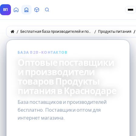
ВП
Главная
Все Поставщики
Товары
Запросы покупателей
Бесплатная база производителей и поставщиков товаров оптом
Продукты питания
БАЗА B2B-КОНТАКТОВ
Оптовые поставщики
и производители
товаров Продукты
питания в Краснодаре
База поставщиков и производителей
бесплатно. Поставщики оптом для
интернет магазина.