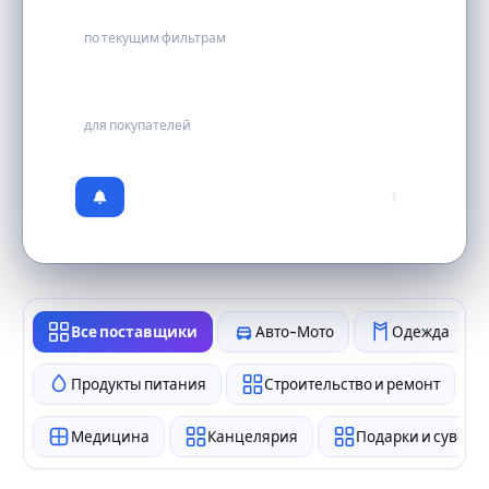
0
по текущим фильтрам
бесплатно
для покупателей
1
Все поставщики
Авто-Мото
Одежда
Продукты питания
Строительство и ремонт
Медицина
Канцелярия
Подарки и сувен