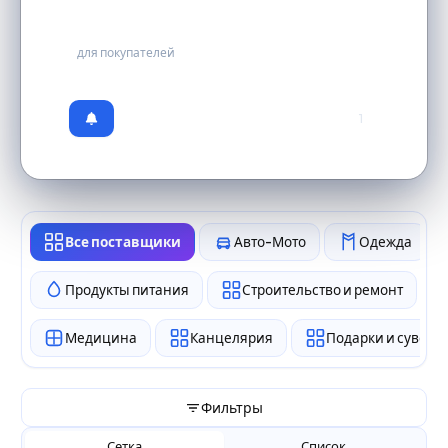
бесплатно
для покупателей
1
Все поставщики
Авто-Мото
Одежда
Продукты питания
Строительство и ремонт
Медицина
Канцелярия
Подарки и сувен
Фильтры
Сетка
Список