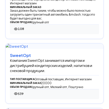
Интернет магазин
МИНИМАЛЬНЫЙ ЗАКАЗ
Заказ должен быть таким, чтобы можно было полностью
загрузить один транзитный автомобиль &mdash; тогда это
будет выгодно для вас.
Крупный опт
ОБЪЕМ ПРОДАЖ
108
108 просмотров
SweetOpt
Компания SweetOpt занимается импортом и
дистрибуцией кондитерских изделий, напитков и
снековой продукции.
Оптовый поставщик, Интернет магазин
ТИП ПОСТАВЩИКА
20000
МИНИМАЛЬНЫЙ ЗАКАЗ
Крупный опт, Мелкий опт, Поштучно
ОБЪЕМ ПРОДАЖ
539
539 просмотров