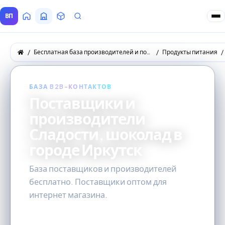
ВП
Главная
Все Поставщики
Товары
Запросы покупателей
Бесплатная база производителей и поставщиков товаров оптом
Продукты питания
БАЗА B2B-КОНТАКТОВ
Поставщики и
производители
Сладости, шоколад в
городе Иркутск
База поставщиков и производителей
бесплатно. Поставщики оптом для
интернет магазина.