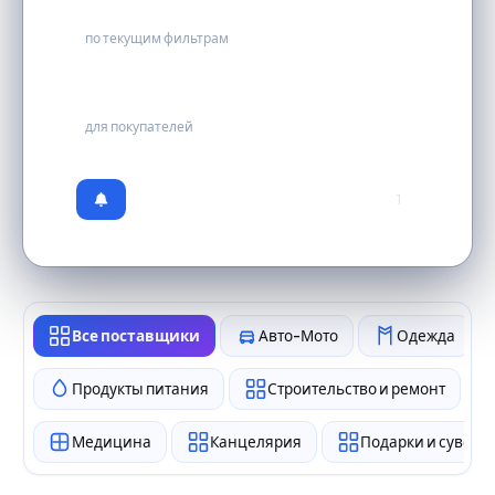
0
по текущим фильтрам
бесплатно
для покупателей
1
Все поставщики
Авто-Мото
Одежда
Продукты питания
Строительство и ремонт
Медицина
Канцелярия
Подарки и сувен