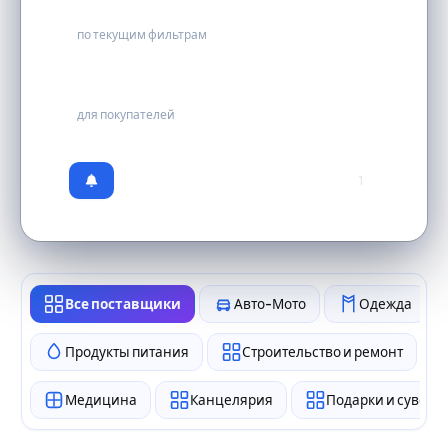
0
по текущим фильтрам
бесплатно
для покупателей
1
Все поставщики
Авто-Мото
Одежда
Продукты питания
Строительство и ремонт
Медицина
Канцелярия
Подарки и сувен