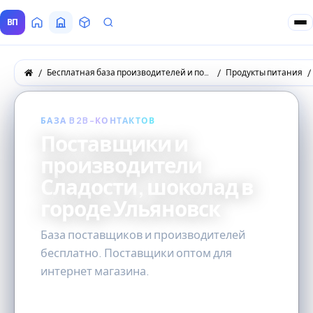
ВП
Главная
Все Поставщики
Товары
Запросы покупателей
Бесплатная база производителей и поставщиков товаров оптом
Продукты питания
БАЗА B2B-КОНТАКТОВ
Поставщики и
производители
Сладости, шоколад в
городе Ульяновск
База поставщиков и производителей
бесплатно. Поставщики оптом для
интернет магазина.