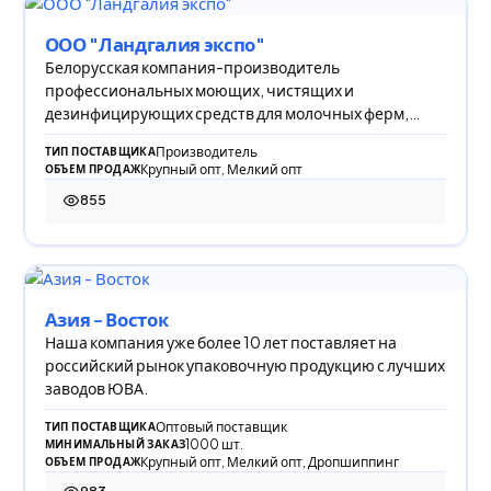
ООО "Ландгалия экспо"
Белорусская компания-производитель
профессиональных моющих, чистящих и
дезинфицирующих средств для молочных ферм,
пищевой, химической и пере
Производитель
ТИП ПОСТАВЩИКА
Крупный опт, Мелкий опт
ОБЪЕМ ПРОДАЖ
855
855 просмотров
Азия - Восток
Наша компания уже более 10 лет поставляет на
российский рынок упаковочную продукцию с лучших
заводов ЮВА.
Оптовый поставщик
ТИП ПОСТАВЩИКА
1000 шт.
МИНИМАЛЬНЫЙ ЗАКАЗ
Крупный опт, Мелкий опт, Дропшиппинг
ОБЪЕМ ПРОДАЖ