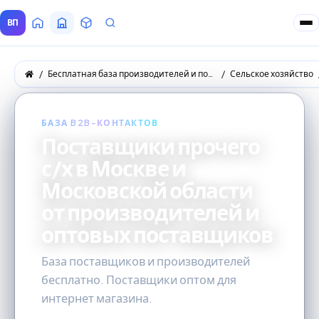
ВП
Главная
Все Поставщики
Товары
Запросы покупателей
Бесплатная база производителей и поставщиков товаров оптом
Сельское хозяйство
БАЗА B2B-КОНТАКТОВ
Поставщики прочего
с/х в Москве и
Московской области
от производителей и
оптовых поставщиков
База поставщиков и производителей
бесплатно. Поставщики оптом для
интернет магазина.