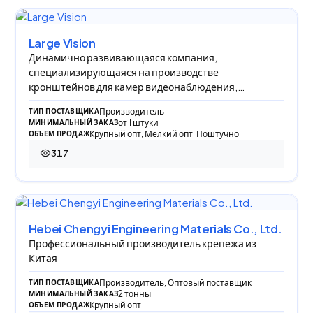
Large Vision
Динамично развивающаяся компания,
специализирующаяся на производстве
кронштейнов для камер видеонаблюдения,
флагштоков и прочих изделий собс
Производитель
ТИП ПОСТАВЩИКА
от 1 штуки
МИНИМАЛЬНЫЙ ЗАКАЗ
Крупный опт, Мелкий опт, Поштучно
ОБЪЕМ ПРОДАЖ
317
317 просмотров
Hebei Chengyi Engineering Materials Co., Ltd.
Профессиональный производитель крепежа из
Китая
Производитель, Оптовый поставщик
ТИП ПОСТАВЩИКА
2 тонны
МИНИМАЛЬНЫЙ ЗАКАЗ
Крупный опт
ОБЪЕМ ПРОДАЖ