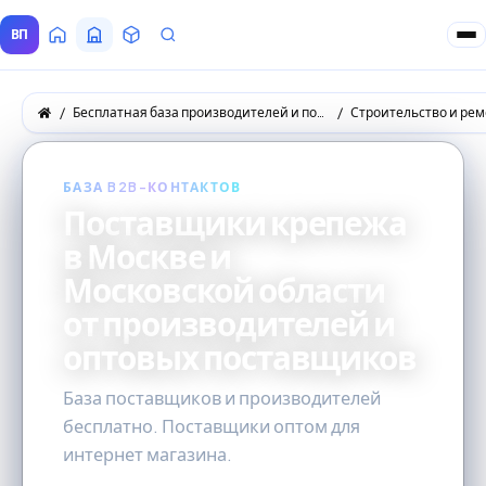
ВП
Главная
Все Поставщики
Товары
Запросы покупателей
Бесплатная база производителей и поставщиков товаров оптом
Строительство и рем
БАЗА B2B-КОНТАКТОВ
Поставщики крепежа
в Москве и
Московской области
от производителей и
оптовых поставщиков
База поставщиков и производителей
бесплатно. Поставщики оптом для
интернет магазина.