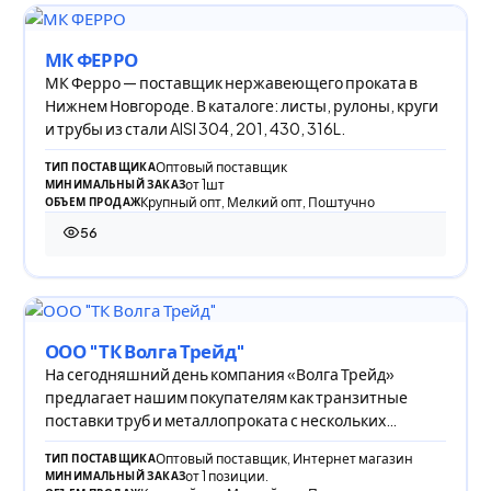
МК ФЕРРО
МК Ферро — поставщик нержавеющего проката в
Нижнем Новгороде. В каталоге: листы, рулоны, круги
и трубы из стали AISI 304, 201, 430, 316L.
Оптовый поставщик
ТИП ПОСТАВЩИКА
от 1шт
МИНИМАЛЬНЫЙ ЗАКАЗ
Крупный опт, Мелкий опт, Поштучно
ОБЪЕМ ПРОДАЖ
56
56 просмотров
ООО "ТК Волга Трейд"
На сегодняшний день компания «Волга Трейд»
предлагает нашим покупателям как транзитные
поставки труб и металлопроката с нескольких
заводов-п
Оптовый поставщик, Интернет магазин
ТИП ПОСТАВЩИКА
от 1 позиции.
МИНИМАЛЬНЫЙ ЗАКАЗ