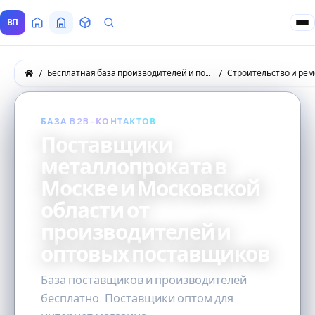
ВП
Главная
Все Поставщики
Товары
Запросы покупателей
Бесплатная база производителей и поставщиков товаров оптом
Строительство и рем
БАЗА B2B-КОНТАКТОВ
Поставщики
металлопроката в
Москве и Московской
области от
производителей и
оптовых поставщиков
База поставщиков и производителей
бесплатно. Поставщики оптом для