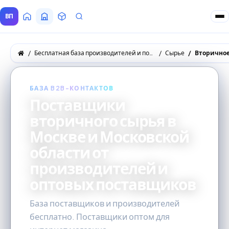
ВП
Главная
Все Поставщики
Товары
Запросы покупателей
Бесплатная база производителей и поставщиков товаров оптом
Сырье
Вторичное
БАЗА B2B-КОНТАКТОВ
Поставщики
вторичного сырья в
Москве и Московской
области от
производителей и
оптовых поставщиков
База поставщиков и производителей
бесплатно. Поставщики оптом для