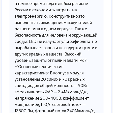
в темное время года в любом регионе
России и сэкономить затраты на
электроэнергию. Конструктивно это
выполнятся совмещением излучателей
разного типа в одном корпусе. Так же
безопасность для человека и окружающей
среды: LED не излучает ультрафиолета, не
вырабатывает озона и не содержит ртути и
других вредных веществ. Высокий
уровень защиты от пыли и влаги IP67.
✅Основные технические
характеристики✅ В корпусе модуля
установлены 20 синих и 70 красных
светодиодов общей мощность — 90Вт,
эффективность ФАР — 2,4Мкмоль/Дж,
напряжение 200-400В, коэффициент
мощности &gt; 0,9, световой поток —
13500 Лм, фотонный поток 240Мкмоль/с,