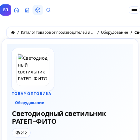
ВП
Главная
Все Поставщики
Товары
Запросы покупателей
Каталог товаров от производителей и оптовых поставщиков
Оборудование
Св
ТОВАР ОПТОВИКА
Оборудование
Светодиодный светильник
РАТЕП-ФИТО
212