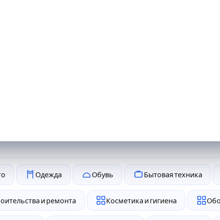
то
Одежда
Обувь
Бытовая техника
роительства и ремонта
Косметика и гигиена
Обо