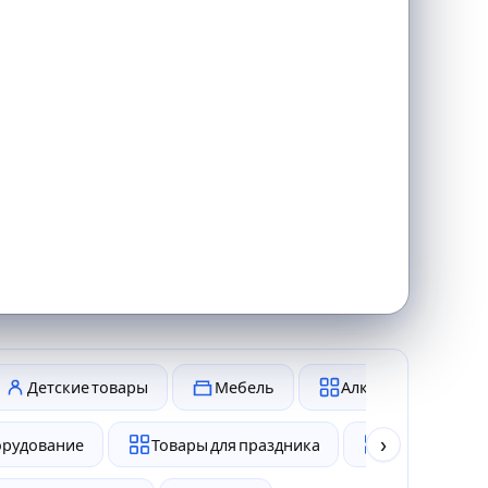
Детские товары
Мебель
Алкоголь и табак
›
рудование
Товары для праздника
Товары для 