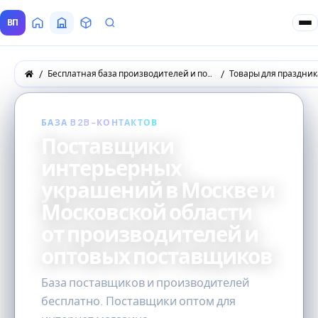
ВП
Главная
Все Поставщики
Товары
Запросы покупателей
Бесплатная база производителей и поставщиков товаров оптом
Товары для праздник
БАЗА B2B-КОНТАКТОВ
Поставщики
интерьерных
украшений в Москве и
Московской области
от производителей и
оптовых поставщиков
База поставщиков и производителей
бесплатно. Поставщики оптом для