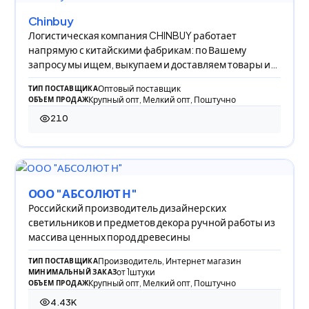
Chinbuy
Логистическая компания CHINBUY работает
напрямую с китайскими фабрикам: по Вашему
запросу мы ищем, выкупаем и доставляем товары из
Китая в Р
Оптовый поставщик
ТИП ПОСТАВЩИКА
Крупный опт, Мелкий опт, Поштучно
ОБЪЕМ ПРОДАЖ
210
210 просмотров
ООО "АБСОЛЮТ Н"
Российский производитель дизайнерских
светильников и предметов декора ручной работы из
массива ценных пород древесины
Производитель, Интернет магазин
ТИП ПОСТАВЩИКА
от 1штуки
МИНИМАЛЬНЫЙ ЗАКАЗ
Крупный опт, Мелкий опт, Поштучно
ОБЪЕМ ПРОДАЖ
4.43K
4 431 просмотр