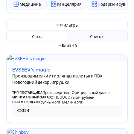
Медицина
Канцелярия
Подарки и сувен
Фильтры
Сетка
Список
1–15
из 46
EVSEEV’s magic
Производим елки и гирлянды из литья и ПВХ.
Новогодний декор, игрушки
Производитель, Официальный дилер
ТИП ПОСТАВЩИКА
От 100000 тысяч рублей
МИНИМАЛЬНЫЙ ЗАКАЗ
Крупный опт, Мелкий опт
ОБЪЕМ ПРОДАЖ
334
334 просмотра