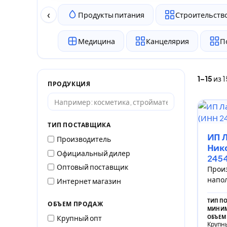
‹
Продукты питания
Строительство
Медицина
Канцелярия
П
1–15
из 
ПРОДУКЦИЯ
ТИП ПОСТАВЩИКА
ИП Л
Производитель
Ник
Официальный дилер
245
Оптовый поставщик
Произ
напол
Интернет магазин
ТИП П
ОБЪЕМ ПРОДАЖ
МИНИМ
Крупный опт
ОБЪЕМ
Крупны