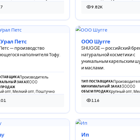
77
9.82K
просмотров
9 816 просмотров
Урал Петс
ООО Шугге
Петс — производство
SHUGGE — российский бре
ющегося наполнителя Тофу.
натуральной косметики с
уникальным карельским ш
и маслами.
Производитель
ОСТАВЩИКА
Производител
ТИП ПОСТАВЩИКА
1000
АЛЬНЫЙ ЗАКАЗ
30000
МИНИМАЛЬНЫЙ ЗАКАЗ
 ПРОДАЖ
й опт, Мелкий опт, Поштучно
Крупный опт, Ме
ОБЪЕМ ПРОДАЖ
101
116
 просмотр
116 просмотров
ay
Ип