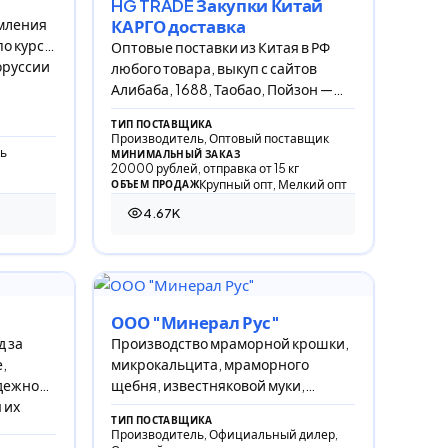
HG TRADE Закупки Китай
рмления
КАРГО доставка
по курсу
Оптовые поставки из Китая в РФ
оруссии
любого товара, выкуп с сайтов
Алибаба, 1688, Таобао, Пойзон —
POIZON, игрушки, одежда, обувь,
ТИП ПОСТАВЩИКА
товары для марк
Производитель, Оптовый поставщик
ь
МИНИМАЛЬНЫЙ ЗАКАЗ
20000 рублей, отправка от 15 кг
Крупный опт, Мелкий опт
ОБЪЕМ ПРОДАЖ
4.67K
4 666 просмотров
ООО "Минерал Рус"
д за
Производство мраморной крошки,
,
микрокальцита, мраморного
дежное
щебня, известняковой муки,
 их
доломитовой муки, сидерита,
ТИП ПОСТАВЩИКА
барита, кольматантов.
Производитель, Официальный дилер,