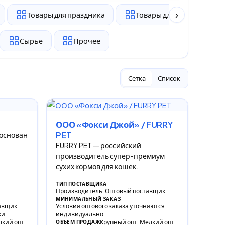
›
Товары для праздника
Товары для животных
Сырье
Прочее
Сетка
Список
ООО «Фокси Джой» / FURRY
PET
 основан
FURRY PET — российский
производитель супер-премиум
сухих кормов для кошек.
ТИП ПОСТАВЩИКА
Производитель, Оптовый поставщик
МИНИМАЛЬНЫЙ ЗАКАЗ
авщик
Условия оптового заказа уточняются
ки
индивидуально
лкий опт
Крупный опт, Мелкий опт
ОБЪЕМ ПРОДАЖ