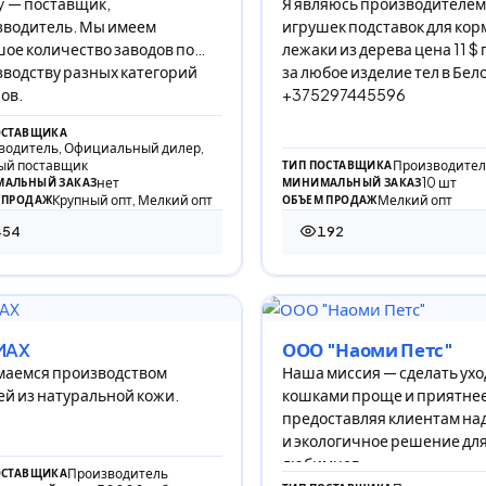
 — поставщик,
Я являюсь производителем
зводитель. Мы имеем
игрушек подставок для ко
ое количество заводов по
лежаки из дерева цена 11 $ 
водству разных категорий
за любое изделие тел в Бел
ов.
+375297445596
ОСТАВЩИКА
водитель, Официальный дилер,
ый поставщик
Производител
ТИП ПОСТАВЩИКА
нет
10 шт
АЛЬНЫЙ ЗАКАЗ
МИНИМАЛЬНЫЙ ЗАКАЗ
Крупный опт, Мелкий опт
Мелкий опт
 ПРОДАЖ
ОБЪЕМ ПРОДАЖ
454
192
 просмотра
192 просмотра
MAX
ООО "Наоми Петс"
маемся производством
Наша миссия — сделать ухо
й из натуральной кожи.
кошками проще и приятнее
предоставляя клиентам на
и экологичное решение для
любимцев.
Производитель
ОСТАВЩИКА