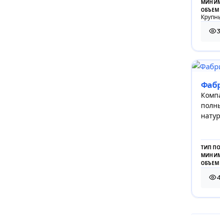
МИНИМ
ОБЪЕМ
Крупны
317
Фаб
Комп
полн
натур
ТИП П
МИНИМ
ОБЪЕМ
423