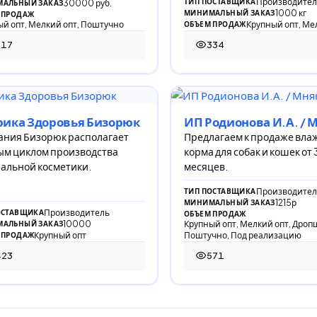
Производител
ТИП ПОСТАВЩИКА
30000 руб.
АЛЬНЫЙ ЗАКАЗ
1000 кг
МИНИМАЛЬНЫЙ ЗАКАЗ
 ПРОДАЖ
й опт, Мелкий опт, Поштучно
Крупный опт, Ме
ОБЪЕМ ПРОДАЖ
317
334
 просмотров
334 просмотра
рика Здоровья Бизорюк
ИП Родионова И.А. / 
ания Бизорюк располагает
Предлагаем к продаже вл
ым циклом производства
корма для собак и кошек от 
альной косметики.
месяцев.
Производител
ТИП ПОСТАВЩИКА
1215р
МИНИМАЛЬНЫЙ ЗАКАЗ
Производитель
ОСТАВЩИКА
ОБЪЕМ ПРОДАЖ
10000
Крупный опт, Мелкий опт, Дроп
АЛЬНЫЙ ЗАКАЗ
Крупный опт
Поштучно, Под реализацию
 ПРОДАЖ
423
571
 просмотра
571 просмотр