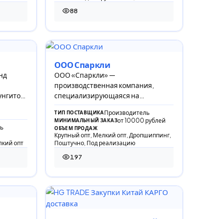
88
88 просмотров
ООО Спаркли
нд
ООО «Спаркли» —
производственная компания,
унгитом
специализирующаяся на
разработке и выпуске
Производитель
ТИП ПОСТАВЩИКА
инновационных моющих и
от 10000 рублей
МИНИМАЛЬНЫЙ ЗАКАЗ
дезодорирующих средств для уход
ь
ОБЪЕМ ПРОДАЖ
Крупный опт, Мелкий опт, Дропшиппинг,
лкий опт
Поштучно, Под реализацию
197
197 просмотров