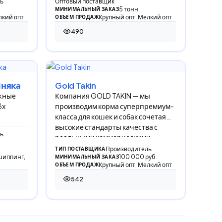
ь
Оптовый поставщик
5 тонн
МИНИМАЛЬНЫЙ ЗАКАЗ
лкий опт
Крупный опт, Мелкий опт
ОБЪЕМ ПРОДАЖ
490
490 просмотров
Мняка
Gold Takin
ажные
Компания GOLD TAKIN — мы
3х
производим корма суперпремиум-
класса для кошек и собак сочетая
высокие стандарты качества с
ь
реальными коммерческими
Производитель
ТИП ПОСТАВЩИКА
шиппинг,
100 000 руб
МИНИМАЛЬНЫЙ ЗАКАЗ
Крупный опт, Мелкий опт
ОБЪЕМ ПРОДАЖ
542
542 просмотра