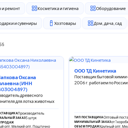
 и ремонт
Косметика и гигиена
Оборудование
одарки и сувениры
Хозтовары
Дом, дача, сад
155
ООО ТД Кинетика
Поставщик бытовой химии
апкова Оксана
2006 г. работаем по России
олаевна (ИНН
403004897)
водитель древесного
нителя для лотка животных
Производитель
ОСТАВЩИКА
Оптовый пост
ТИП ПОСТАВЩИКА
5 штук
АЛЬНЫЙ ЗАКАЗ
от 1 короб
МИНИМАЛЬНЫЙ ЗАКАЗ
 ПРОДАЖ
й опт, Мелкий опт, Поштучно
Крупный опт, Ме
ОБЪЕМ ПРОДАЖ