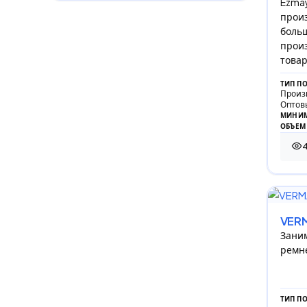
Ezmay
прои
больш
произ
товар
ТИП П
Произ
Оптов
МИНИМ
ОБЪЕМ
454
VER
Зани
ремне
ТИП П