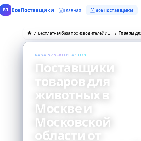
Все Поставщики
Главная
Все Поставщики
ВП
Бесплатная база производителей и поставщиков товаров оптом
Товары дл
БАЗА B2B-КОНТАКТОВ
Поставщики
товаров для
животных в
Москве и
Московской
области от