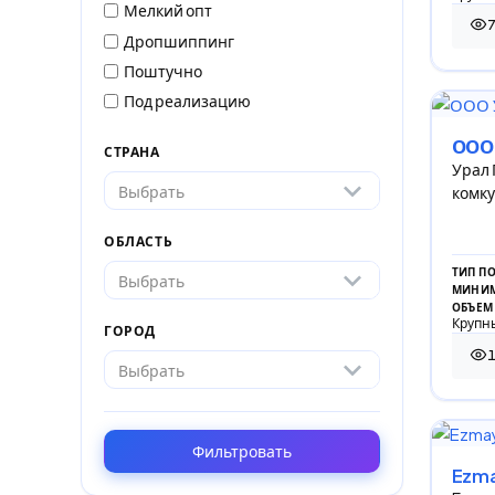
Мелкий опт
77 
Дропшиппинг
Поштучно
Под реализацию
ООО 
СТРАНА
Урал 
Выбрать
комку
ОБЛАСТЬ
ТИП П
Выбрать
МИНИМ
ОБЪЕМ
Крупны
ГОРОД
101
Выбрать
Фильтровать
Ezm