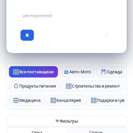
бесплатно
для покупателей
0
Все поставщики
Авто-Мото
Одежда
Продукты питания
Строительство и ремонт
Медицина
Канцелярия
Подарки и сувен
Фильтры
Сетка
Список