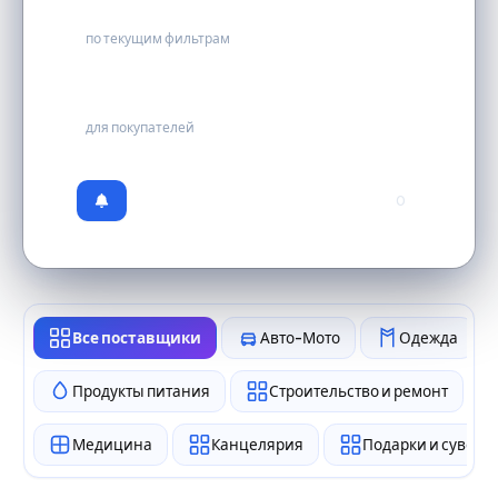
15
по текущим фильтрам
бесплатно
для покупателей
0
Все поставщики
Авто-Мото
Одежда
Продукты питания
Строительство и ремонт
Медицина
Канцелярия
Подарки и сувен