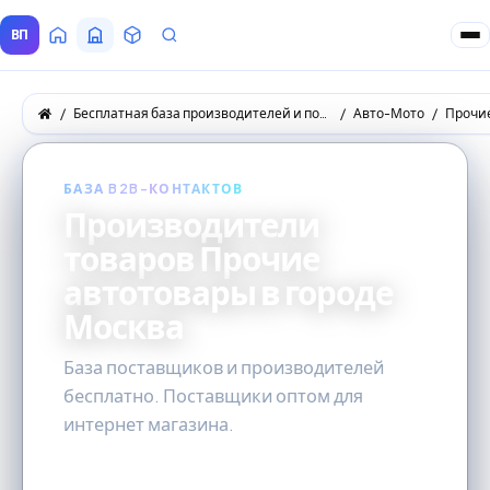
ВП
Главная
Все Поставщики
Товары
Запросы покупателей
Бесплатная база производителей и поставщиков товаров оптом
Авто-Мото
Прочи
БАЗА B2B-КОНТАКТОВ
Производители
товаров Прочие
автотовары в городе
Москва
База поставщиков и производителей
бесплатно. Поставщики оптом для
интернет магазина.