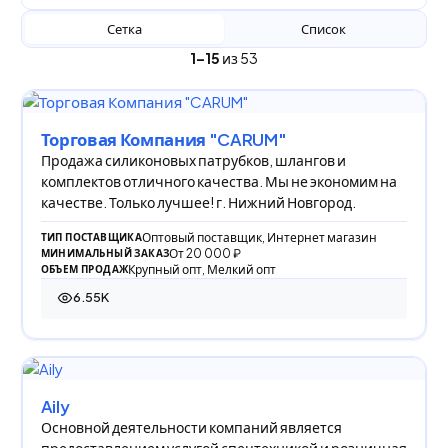
Сетка
Список
1–15
из 53
Торговая Компания "CARUM"
Продажа силиконовых патрубков, шлангов и
комплектов отличного качества. Мы не экономим на
качестве. Только лучшее! г. Нижний Новгород.
Оптовый поставщик, Интернет магазин
ТИП ПОСТАВЩИКА
От 20 000 ₽
МИНИМАЛЬНЫЙ ЗАКАЗ
Крупный опт, Мелкий опт
ОБЪЕМ ПРОДАЖ
6.55K
6 551 просмотр
Aily
Основной деятельности компаний является
предоставлением услугой спецтехникой и розничная