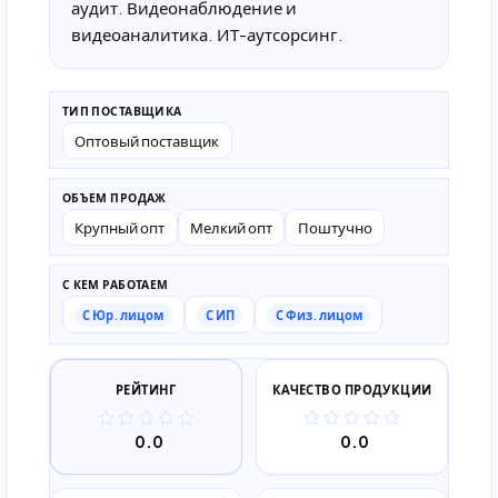
аудит. Видеонаблюдение и
видеоаналитика. ИТ-аутсорсинг.
ТИП ПОСТАВЩИКА
Оптовый поставщик
ОБЪЕМ ПРОДАЖ
Крупный опт
Мелкий опт
Поштучно
С КЕМ РАБОТАЕМ
С Юр. лицом
С ИП
С Физ. лицом
РЕЙТИНГ
КАЧЕСТВО ПРОДУКЦИИ
0.0
0.0