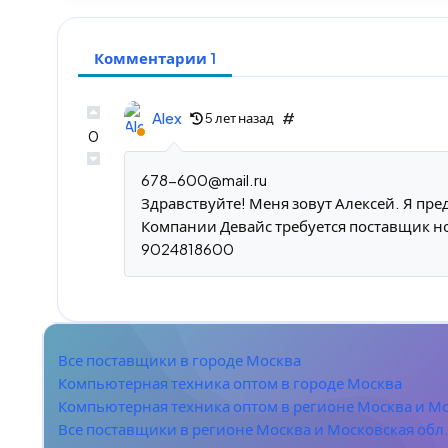
Комментарии 1
Alex
#
5 лет назад
0
678-600@mail.ru
Здравствуйте! Меня зовут Алексей. Я пр
Компании Девайс требуется поставщик но
9024818600
Все поставщики в городе Москва
Компьютерная техника оптом в городе Москва
Компьютерная техника оптом в регионе Москва и Мо
Все поставщики в регионе Москва и Московская обл