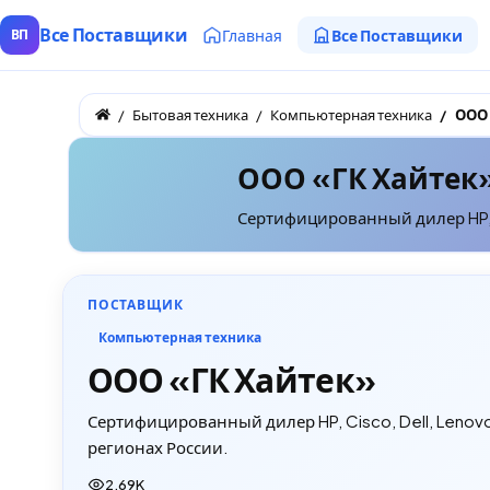
Все Поставщики
Главная
Все Поставщики
ВП
Бытовая техника
Компьютерная техника
ООО 
ООО «ГК Хайтек
Сертифицированный дилер HP, Ci
ПОСТАВЩИК
Компьютерная техника
ООО «ГК Хайтек»
Сертифицированный дилер HP, Cisco, Dell, Lenovo
регионах России.
2.69K