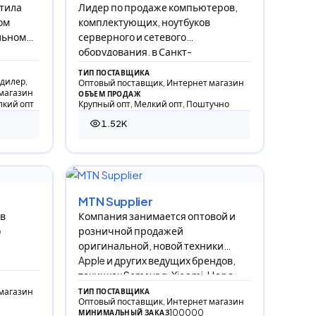
тила
Лидер по продаже компьютеров,
ом
комплектующих, ноутбуков
ильном
серверного и сетевого
оборудования, в Санкт-
ка мно
Петербурге. Работаем с 2003 года!
ТИП ПОСТАВЩИКА
дилер,
Оптовый поставщик, Интернет магазин
магазин
ОБЪЕМ ПРОДАЖ
лкий опт
Крупный опт, Мелкий опт, Поштучно
1.52K
1 518 просмотров
MTN Supplier
ов
Компания занимается оптовой и
о
розничной продажей
оригинальной, новой техники
Apple и других ведущих брендов,
таких как Samsung, Xiaomi, Hono
магазин
ТИП ПОСТАВЩИКА
Оптовый поставщик, Интернет магазин
100000
МИНИМАЛЬНЫЙ ЗАКАЗ