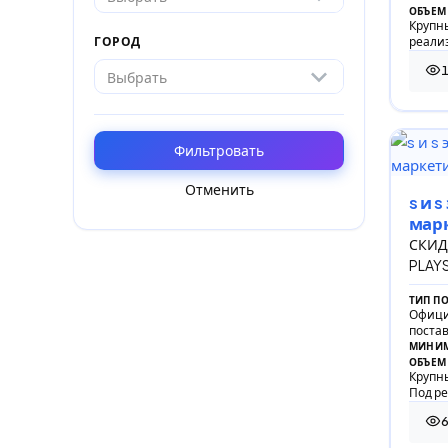
ОБЪЕМ
Крупны
реали
ГОРОД
1
Выбрать
1 6
Фильтровать
Отменить
s и 
мар
СКИД
PLAYS
ТИП П
Офици
поста
МИНИМ
ОБЪЕМ
Крупн
Под р
641