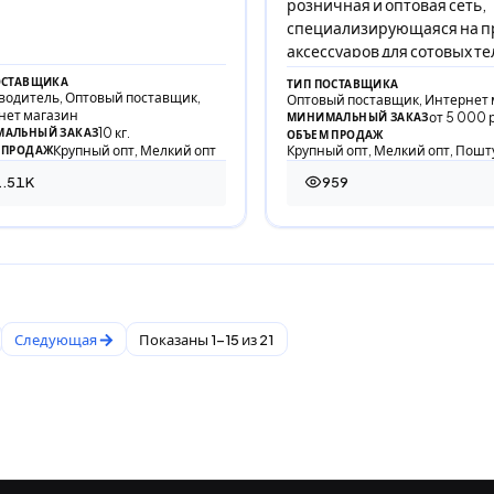
розничная и оптовая сеть,
специализирующаяся на п
аксессуаров для сотовых т
и портативной техн
ОСТАВЩИКА
ТИП ПОСТАВЩИКА
водитель, Оптовый поставщик,
Оптовый поставщик, Интернет 
нет магазин
от 5 000 
МИНИМАЛЬНЫЙ ЗАКАЗ
10 кг.
АЛЬНЫЙ ЗАКАЗ
ОБЪЕМ ПРОДАЖ
Крупный опт, Мелкий опт
Крупный опт, Мелкий опт, Пошт
 ПРОДАЖ
1.51K
959
11 просмотров
959 просмотров
Следующая
Показаны 1-15 из 21