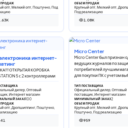
 ПРОДАЖ
ОБЪЕМ ПРОДАЖ
й опт, Мелкий опт, Поштучно, Под
Крупный опт, Мелкий опт, Дроп
зацию
Под реализацию
.63K
1.08K
28 просмотров
1 078 просмотров
Micro Center
Micro Center был признан 
s электроника интернет-
ведущих журналов по защи
кетинг
потребителей лучшим маг
КА!!! ОТКРЫТАЯ КОРОБКА
для покупки ПК с учетом вы
TATION 5 с 2 контроллерами
обслуживания
ОСТАВЩИКА
ТИП ПОСТАВЩИКА
альный дилер, Оптовый
Официальный дилер, Оптовый
вщик, Интернет магазин
поставщик, Интернет магазин
100
2
АЛЬНЫЙ ЗАКАЗ
МИНИМАЛЬНЫЙ ЗАКАЗ
 ПРОДАЖ
ОБЪЕМ ПРОДАЖ
ый опт, Дропшиппинг, Поштучно,
Крупный опт, Мелкий опт, Дроп
еализацию
Поштучно, Под реализацию
641
959
 просмотр
959 просмотров