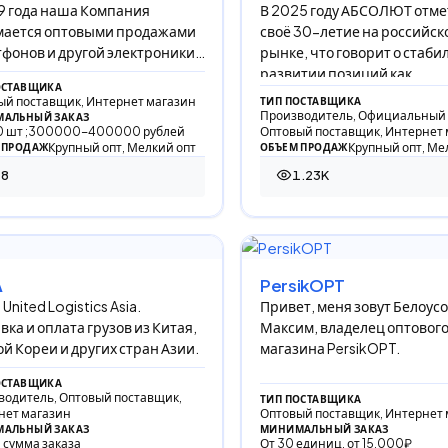
9 года наша Компания
В 2025 году АБСОЛЮТ отме
мается оптовыми продажами
своё 30-летие на российск
фонов и другой электроники,
рынке, что говорит о стаб
е занимаемся продажей
развитии позиций как
ОСТАВЩИКА
ОЙ БЫТОВОЙ ТЕХНИКИ в
дистрибьютора и поставщи
ый поставщик, Интернет магазин
ТИП ПОСТАВЩИКА
Производитель, Официальный 
АЛЬНЫЙ ЗАКАЗ
10 шт ;300000-400000 рублей
Оптовый поставщик, Интернет 
Крупный опт, Мелкий опт
Крупный опт, Ме
 ПРОДАЖ
ОБЪЕМ ПРОДАЖ
78
1.23K
просмотров
1 227 просмотров
А
PersikOPT
United Logistics Asia.
Привет, меня зовут Белоус
вка и оплата грузов из Китая,
Максим, владелец оптовог
 Кореи и других стран Азии.
магазина PersikOPT.
ОСТАВЩИКА
водитель, Оптовый поставщик,
ТИП ПОСТАВЩИКА
нет магазин
Оптовый поставщик, Интернет 
АЛЬНЫЙ ЗАКАЗ
МИНИМАЛЬНЫЙ ЗАКАЗ
 сумма заказа
От 30 единиц, от 15.000₽