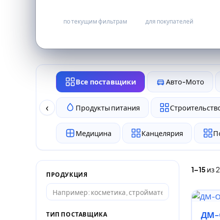
21
бесплатно
по текущим фильтрам
для покупателей
Все поставщики
Авто-Мото
‹
Продукты питания
Строительство
Медицина
Канцелярия
П
1–15
из 2
ПРОДУКЦИЯ
ДМ-
ТИП ПОСТАВЩИКА