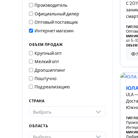
С 201
Производитель
зани
Официальный дилер
смарт
Оптовый поставщик
так ж
ТИП П
МЕЛК
Интернет магазин
Оптов
МИНИМ
от 5-
ОБЪЕМ ПРОДАЖ
ОБЪЕМ
Крупный опт
78 
Мелкий опт
Дропшиппинг
Поштучно
Под реализацию
ЮЛ
ULA — 
Доста
СТРАНА
Южной
Выбрать
ТИП П
Произ
ОБЛАСТЬ
Интер
МИНИМ
Выбрать
Любая