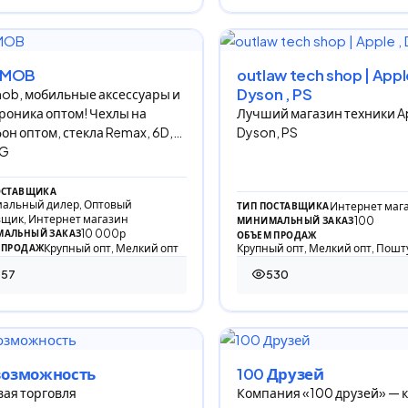
YMOB
outlaw tech shop | Appl
Dyson , PS
ob, мобильные аксессуары и
роника оптом! Чехлы на
Лучший магазин техники Ap
он оптом, стекла Remax, 6D,
Dyson, PS
OG
ОСТАВЩИКА
альный дилер, Оптовый
Интернет маг
ТИП ПОСТАВЩИКА
вщик, Интернет магазин
100
МИНИМАЛЬНЫЙ ЗАКАЗ
10 000р
АЛЬНЫЙ ЗАКАЗ
ОБЪЕМ ПРОДАЖ
Крупный опт, Мелкий опт
Крупный опт, Мелкий опт, Пошт
 ПРОДАЖ
857
530
 просмотров
530 просмотров
возможность
100 Друзей
ая торговля
Компания «100 друзей» — 