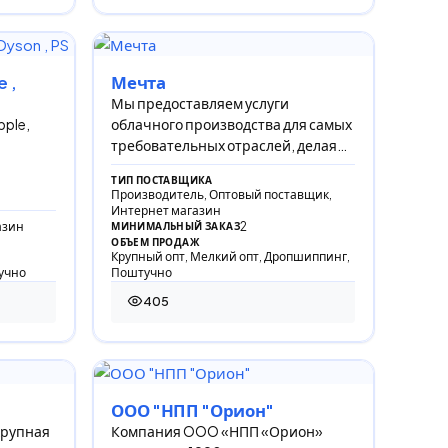
e ,
Мечта
Мы предоставляем услуги
ple,
облачного производства для самых
требовательных отраслей, делая
электронные гаджеты быстрее,
ТИП ПОСТАВЩИКА
проще и предсказуемее.
Производитель, Оптовый поставщик,
Интернет магазин
азин
2
МИНИМАЛЬНЫЙ ЗАКАЗ
ОБЪЕМ ПРОДАЖ
Крупный опт, Мелкий опт, Дропшиппинг,
учно
Поштучно
405
405 просмотров
ООО "НПП "Орион"
крупная
Компания OOO «НПП «Орион»