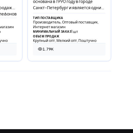
основана в 1990 году в городе
родаже
Санкт-Петербург и является одним
елефонов
из крупнейших производителей
ТИП ПОСТАВЩИКА
приборов и аксессуаров
Производитель, Оптовый поставщик,
магазин
Интернет магазин
р
1 шт
МИНИМАЛЬНЫЙ ЗАКАЗ
ОБЪЕМ ПРОДАЖ
учно
Крупный опт, Мелкий опт, Поштучно
1.79K
1 786 просмотров