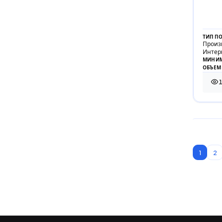
ТИП П
Произ
Интер
МИНИМ
ОБЪЕМ
1 5
1
2