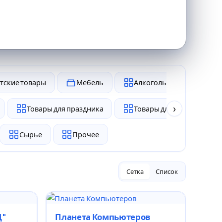
тские товары
Мебель
Алкоголь и табак
›
Товары для праздника
Товары для животных
Сырье
Прочее
Сетка
Список
Д"
Планета Компьютеров