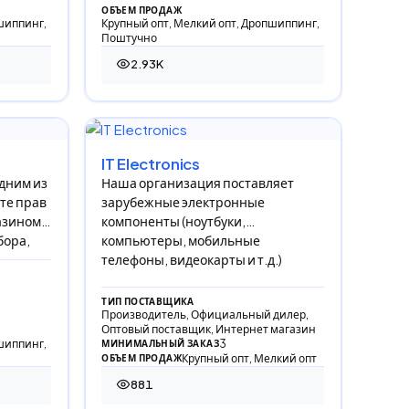
ОБЪЕМ ПРОДАЖ
шиппинг,
Крупный опт, Мелкий опт, Дропшиппинг,
Поштучно
2.93K
2 934 просмотра
IT Electronics
одним из
Наша организация поставляет
те прав
зарубежные электронные
азином
компоненты (ноутбуки,
бора,
компьютеры, мобильные
телефоны, видеокарты и т.д.)
ТИП ПОСТАВЩИКА
Производитель, Официальный дилер,
Оптовый поставщик, Интернет магазин
шиппинг,
3
МИНИМАЛЬНЫЙ ЗАКАЗ
Крупный опт, Мелкий опт
ОБЪЕМ ПРОДАЖ
881
881 просмотр