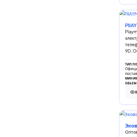
PllA
Playm
элект
телеф
9D, 
ТИП П
Офици
поста
МИНИМ
ОБЪЕМ
857
Эко
Оптов