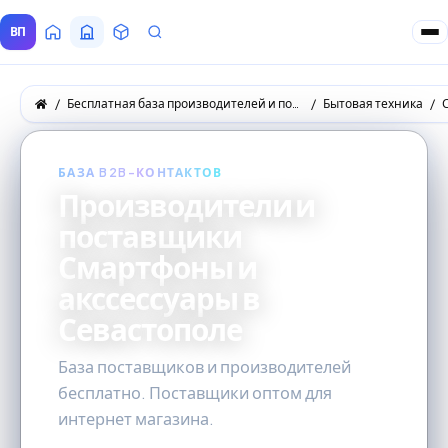
ВП
Главная
Все Поставщики
Товары
Запросы покупателей
Бесплатная база производителей и поставщиков товаров оптом
Бытовая техника
БАЗА B2B-КОНТАКТОВ
Производители и
поставщики
Смартфоны и
акссессуары в
Севастополе
База поставщиков и производителей
бесплатно. Поставщики оптом для
интернет магазина.