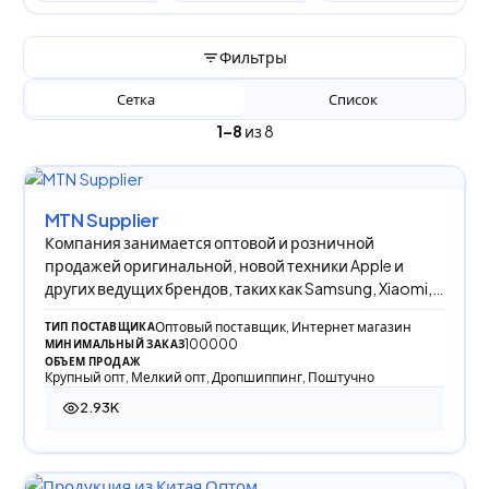
Фильтры
Сетка
Список
1–8
из 8
MTN Supplier
Компания занимается оптовой и розничной
продажей оригинальной, новой техники Apple и
других ведущих брендов, таких как Samsung, Xiaomi,
Hono
Оптовый поставщик, Интернет магазин
ТИП ПОСТАВЩИКА
100000
МИНИМАЛЬНЫЙ ЗАКАЗ
ОБЪЕМ ПРОДАЖ
Крупный опт, Мелкий опт, Дропшиппинг, Поштучно
2.93K
2 934 просмотра