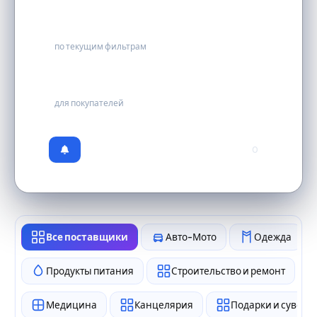
8
по текущим фильтрам
бесплатно
для покупателей
0
Все поставщики
Авто-Мото
Одежда
Продукты питания
Строительство и ремонт
Медицина
Канцелярия
Подарки и сувен