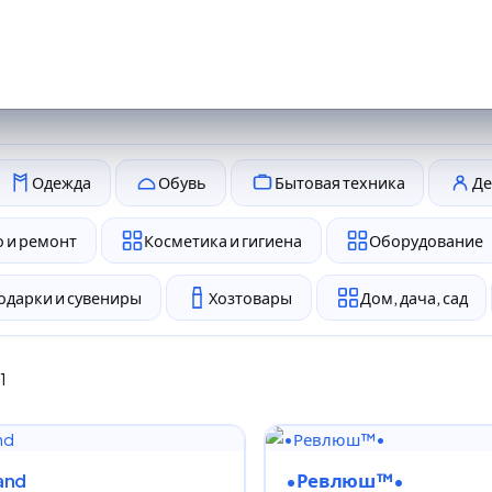
Одежда
Обувь
Бытовая техника
Де
 и ремонт
Косметика и гигиена
Оборудование
одарки и сувениры
Хозтовары
Дом, дача, сад
1
Land
•Ревлюш™•