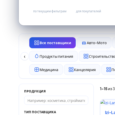
31
бесплатно
по текущим фильтрам
для покупателей
Все поставщики
Авто-Мото
‹
Продукты питания
Строительство
Медицина
Канцелярия
П
1–15
из 3
ПРОДУКЦИЯ
Izi-
ТИП ПОСТАВЩИКА