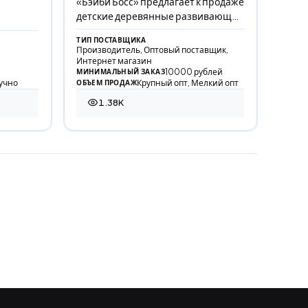
«Бэйби Босс» предлагает к продаже
детские деревянные развивающие
игрушки: межполушарная доска,
ТИП ПОСТАВЩИКА
лабиринты и бизибор
Производитель, Оптовый поставщик,
Интернет магазин
10000 рублей
МИНИМАЛЬНЫЙ ЗАКАЗ
учно
Крупный опт, Мелкий опт
ОБЪЕМ ПРОДАЖ
1.38K
1 384 просмотра