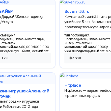
 БАЙЕР
Suvenir33.ru
 Дордой/Женская одежда|
Компания Suvenir33.ru на 
/Услуга
уже более 5 лет. Занимаетс
производством сувениров 
детских игрушек из дерева.
ОСТАВЩИКА
ТИП ПОСТАВЩИКА
водитель, Оптовый поставщик,
Производитель, Оптовый поста
нет магазин
Интернет магазин
10,000/1000,000
10000р.
АЛЬНЫЙ ЗАКАЗ
МИНИМАЛЬНЫЙ ЗАКАЗ
Крупный опт, Мелкий опт
Крупный опт, Ме
 ПРОДАЖ
ОБЪЕМ ПРОДАЖ
1.17K
3.92K
69 просмотров
3 920 просмотров
Hitplace
Hitplace.ru — маркетплейс
азин игрушек Аленький
и розничных продаж
точек
ые продажи игрушек в
и Работаем с 2012 года