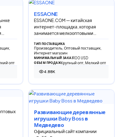
ESSAONE
рынке
ESSAONE.COM — китайская
я
интернет-площадка, которая
и
занимается мелкооптовыми
продажами игрушек и детских
ТИП ПОСТАВЩИКА
товаров в Россию и СНГ.
вщик,
Производитель, Оптовый поставщик,
Интернет магазин
100 USD
МИНИМАЛЬНЫЙ ЗАКАЗ
лкий опт
Крупный опт, Мелкий опт
ОБЪЕМ ПРОДАЖ
4.88K
4 881 просмотр
 оптовых
Развивающие деревянные
игрушки Baby Boss в
Медведево
Официальный сайт компании