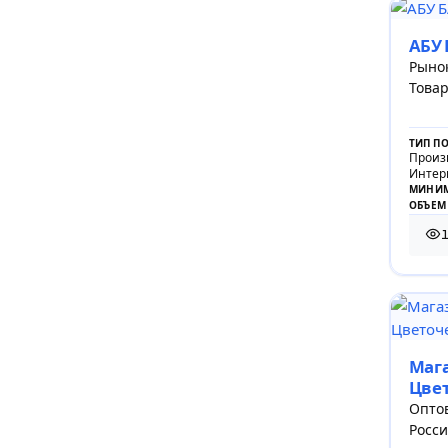
АБУ
Рынок
Товар
ТИП П
Произ
Интер
МИНИМ
ОБЪЕМ
1 1
Маг
Цве
Оптов
Росси