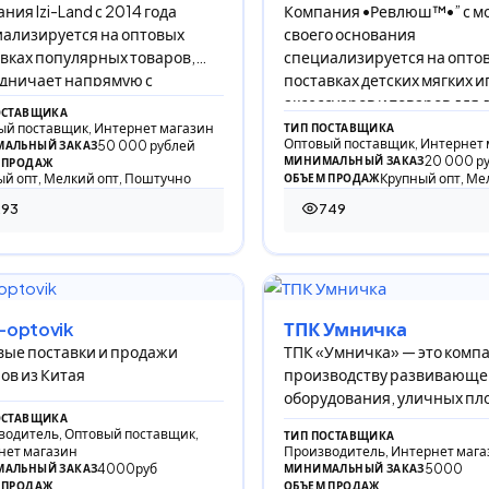
ния Izi-Land с 2014 года
Компания •Ревлюш™•” с м
ализируется на оптовых
своего основания
вках популярных товаров,
специализируется на опто
дничает напрямую с
поставках детских мягких и
зводителями, обеспечивая
аксессуаров и товаров для 
ОСТАВЩИКА
ый поставщик, Интернет магазин
ТИП ПОСТАВЩИКА
Оптовый поставщик, Интернет 
50 000 рублей
АЛЬНЫЙ ЗАКАЗ
20 000 р
МИНИМАЛЬНЫЙ ЗАКАЗ
 ПРОДАЖ
й опт, Мелкий опт, Поштучно
Крупный опт, Ме
ОБЪЕМ ПРОДАЖ
293
749
 просмотра
749 просмотров
-optovik
ТПК Умничка
ые поставки и продажи
ТПК «Умничка» — это комп
ов из Китая
производству развивающе
оборудования, уличных пл
и мебели для детских учре
ОСТАВЩИКА
водитель, Оптовый поставщик,
ТИП ПОСТАВЩИКА
нет магазин
Производитель, Интернет мага
4000руб
5000
АЛЬНЫЙ ЗАКАЗ
МИНИМАЛЬНЫЙ ЗАКАЗ
 ПРОДАЖ
ОБЪЕМ ПРОДАЖ