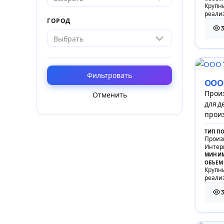
Крупны
реали
ГОРОД
3
3 7
Выбрать
Фильтровать
ООО
Произ
Отменить
для д
прои
копил
ТИП П
Произ
Интер
МИНИМ
ОБЪЕМ
Крупны
реали
3
3 7