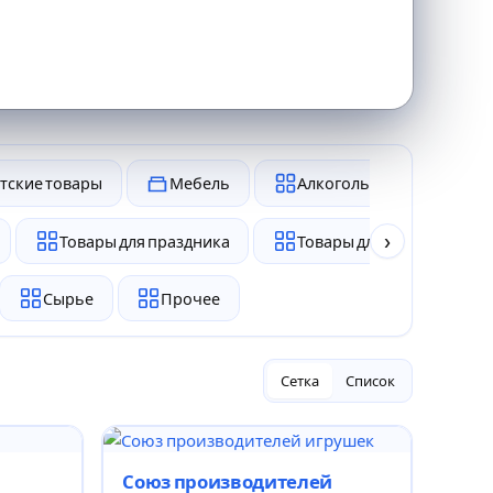
тские товары
Мебель
Алкоголь и табак
›
Товары для праздника
Товары для животных
Сырье
Прочее
Сетка
Список
Союз производителей