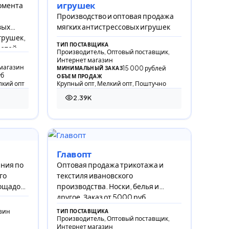
игрушек
омента
Производство и оптовая продажа
вых
мягких антистрессовых игрушек
грушек,
ТИП ПОСТАВЩИКА
детей
Производитель, Оптовый поставщик,
Интернет магазин
магазин
15 000 рублей
МИНИМАЛЬНЫЙ ЗАКАЗ
уб
ОБЪЕМ ПРОДАЖ
лкий опт
Крупный опт, Мелкий опт, Поштучно
2.39K
2 386 просмотров
Главопт
ания по
Оптовая продажа трикотажа и
го
текстиля ивановского
ощадок
производства. Носки, белья и
ждений.
другое. Заказ от 5000 руб.
зин
ТИП ПОСТАВЩИКА
Производитель, Оптовый поставщик,
Интернет магазин