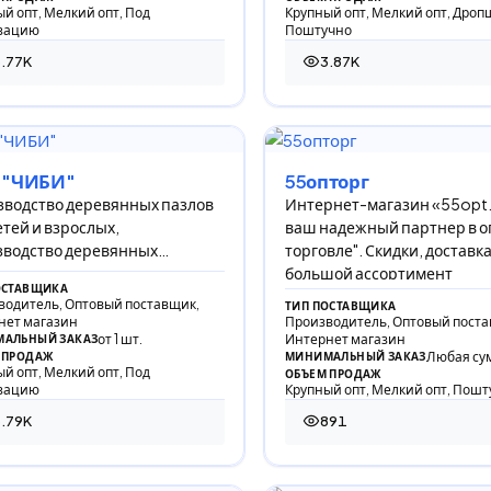
й опт, Мелкий опт, Под
Крупный опт, Мелкий опт, Дроп
зацию
Поштучно
.77K
3.87K
74 просмотра
3 872 просмотра
 "ЧИБИ"
55опторг
водство деревянных пазлов
Интернет-магазин «55opt.
етей и взрослых,
ваш надежный партнер в о
зводство деревянных
торговле". Скидки, доставка
ок.
большой ассортимент
ОСТАВЩИКА
водитель, Оптовый поставщик,
ТИП ПОСТАВЩИКА
нет магазин
Производитель, Оптовый поста
от 1 шт.
Интернет магазин
АЛЬНЫЙ ЗАКАЗ
Любая су
 ПРОДАЖ
МИНИМАЛЬНЫЙ ЗАКАЗ
й опт, Мелкий опт, Под
ОБЪЕМ ПРОДАЖ
зацию
Крупный опт, Мелкий опт, Пошт
.79K
891
92 просмотра
891 просмотр