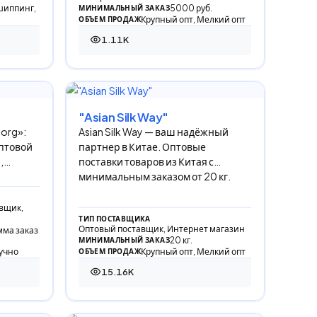
шиппинг,
5000 руб.
МИНИМАЛЬНЫЙ ЗАКАЗ
Крупный опт, Мелкий опт
ОБЪЕМ ПРОДАЖ
1.11K
1 109 просмотров
"Asian Silk Way"
org»:
Asian Silk Way — ваш надёжный
птовой
партнер в Китае. Оптовые
,
поставки товаров из Китая с
минимальным заказом от 20 кг.
вщик,
ТИП ПОСТАВЩИКА
Оптовый поставщик, Интернет магазин
мма заказ
20 кг.
МИНИМАЛЬНЫЙ ЗАКАЗ
учно
Крупный опт, Мелкий опт
ОБЪЕМ ПРОДАЖ
15.16K
15 161 просмотр