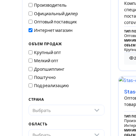
Компа
Производитель
специ
Официальный дилер
поста
Оптовый поставщик
сотру
прои
Интернет магазин
ТИП П
Оптов
МИНИМ
ОБЪЕМ ПРОДАЖ
ОБЪЕМ
Крупны
Крупный опт
Мелкий опт
293
Дропшиппинг
Поштучно
Под реализацию
Stas
Оптов
СТРАНА
товар
Выбрать
ТИП П
Произ
ОБЛАСТЬ
Интер
МИНИМ
Выбрать
ОБЪЕМ