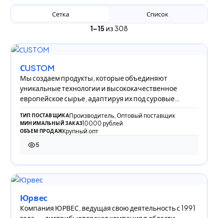
Сетка
Список
1–15
из 308
СUSTOM
Мы создаем продукты, которые объединяют
уникальные технологии и высококачественное
европейское сырье, адаптируя их под суровые
климатические
Производитель, Оптовый поставщик
ТИП ПОСТАВЩИКА
10000 рублей
МИНИМАЛЬНЫЙ ЗАКАЗ
Крупный опт
ОБЪЕМ ПРОДАЖ
5
5 просмотров
Юрвес
Компания ЮРВЕС, ведущая свою деятельность с 1991
года, — дистрибьюторская компания в области