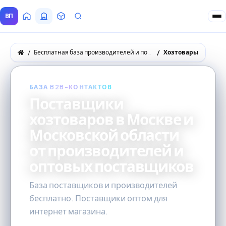
ВП
Главная
Все Поставщики
Товары
Запросы покупателей
Бесплатная база производителей и поставщиков товаров оптом
Хозтовары
БАЗА B2B-КОНТАКТОВ
Поставщики
хозтоваров в Москве и
Московской области
от производителей и
оптовых поставщиков
База поставщиков и производителей
бесплатно. Поставщики оптом для
интернет магазина.