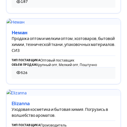
187
187 просмотров
Неман
Продажа оптом и мелким оптом, хозтоваров, бытовой
химии, технической ткани, упаковочных материалов.
СИЗ
Оптовый поставщик
ТИП ПОСТАВЩИКА
Крупный опт, Мелкий опт, Поштучно
ОБЪЕМ ПРОДАЖ
526
526 просмотров
Elizanna
Уходовая косметика и бытовая химия. Погрузись в
волшебство ароматов.
Производитель
ТИП ПОСТАВЩИКА