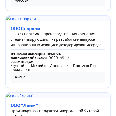
6.08K
6 079 просмотров
ООО Спаркли
ООО «Спаркли» — производственная компания,
специализирующаяся на разработке и выпуске
инновационных моющих и дезодорирующих средств
для уход
Производитель
ТИП ПОСТАВЩИКА
от 10000 рублей
МИНИМАЛЬНЫЙ ЗАКАЗ
ОБЪЕМ ПРОДАЖ
Крупный опт, Мелкий опт, Дропшиппинг, Поштучно, Под
реализацию
203
203 просмотра
ООО "Лайм"
Производство и продажа универсальной бытовой
химии.