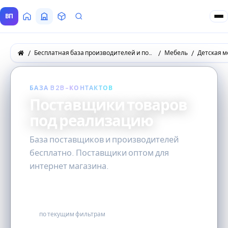
ВП
Главная
Все Поставщики
Товары
Запросы покупателей
Бесплатная база производителей и поставщиков товаров оптом
Мебель
Детская м
БАЗА B2B-КОНТАКТОВ
Поставщики товаров
под реализацию
База поставщиков и производителей
бесплатно. Поставщики оптом для
интернет магазина.
2
по текущим фильтрам