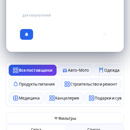
бесплатно
для покупателей
0
Все поставщики
Авто-Мото
Одежда
Продукты питания
Строительство и ремонт
Медицина
Канцелярия
Подарки и сувен
Фильтры
Сетка
Список