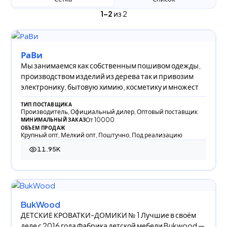
1–2
из 2
РаВи
Мы занимаемся как собственным пошивом одежды,
производством изделий из дерева так и привозим
электронику, бытовую химию, косметику и множест
ТИП ПОСТАВЩИКА
Производитель, Официальный дилер, Оптовый поставщик
От 10000
МИНИМАЛЬНЫЙ ЗАКАЗ
ОБЪЕМ ПРОДАЖ
Крупный опт, Мелкий опт, Поштучно, Под реализацию
11.95K
11 946 просмотров
BukWood
ДЕТСКИЕ КРОВАТКИ-ДОМИКИ № 1 Лучшие в своём
деле с 2016 года Фабрика детской мебели Bukwood —