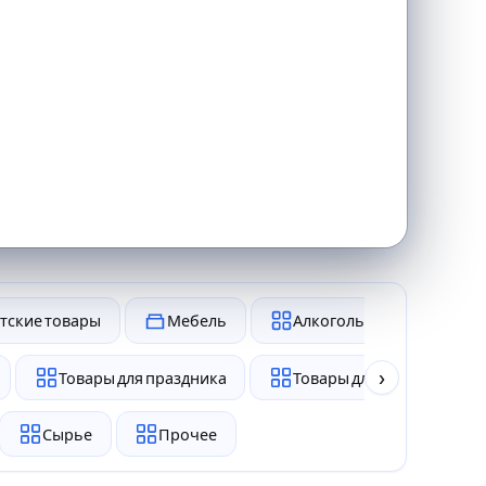
тские товары
Мебель
Алкоголь и табак
›
Товары для праздника
Товары для животных
Сырье
Прочее