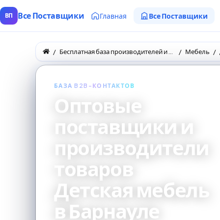
Все Поставщики
Главная
Все Поставщики
ВП
Бесплатная база производителей и поставщиков товаров оптом
Мебель
БАЗА B2B-КОНТАКТОВ
Оптовые
поставщики и
производители
товаров
Детская мебель
в Барнауле